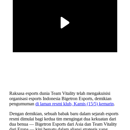
Raksasa esports dunia Team Vitality telah mengakuisisi
organisasi esports Indonesia Bigetron Esports, demikian
pengumuman
di laman resmi klub, Kamis (15/5) kemarin
.
Dengan demikian, sebuah babak baru dalam sejarah esports
resmi dimulai bagi kedua tim mengingat dua kekuatan dari
dua benua — Bigetron Esports dari Asia dan Team Vitality
dari Eropa — kini bersatu dalam aliansi strategis yang