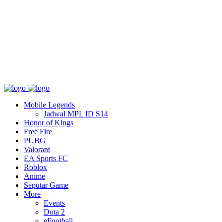
Tentang
T&C
Hubungi kami
Mobile Legends
Jadwal MPL ID S14
Honor of Kings
Free Fire
PUBG
Valorant
EA Sports FC
Roblox
Anime
Seputar Game
More
Events
Dota 2
eFootball