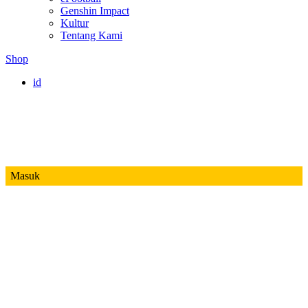
Genshin Impact
Kultur
Tentang Kami
Shop
id
Masuk
Mobile Legends
Jadwal MPL ID S14
Honor of Kings
Free Fire
PUBG
Valorant