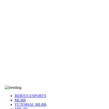
EA Sports FC
Roblox
Anime
Seputar Game
More
Events
Dota 2
eFootball
Genshin Impact
Kultur
Tentang Kami
Tentang
T&C
Hubungi kami
BERITA ESPORTS
MLBB
TUTORIAL MLBB
MPL ID