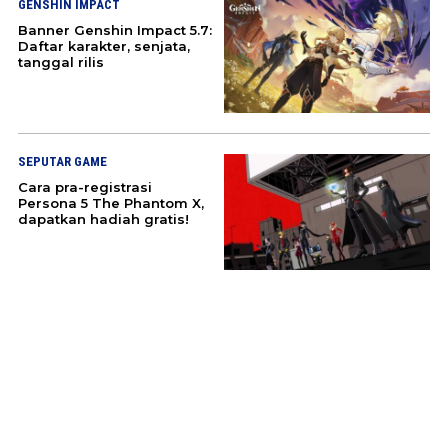
GENSHIN IMPACT
Banner Genshin Impact 5.7:
Daftar karakter, senjata,
tanggal rilis
SEPUTAR GAME
Cara pra-registrasi
Persona 5 The Phantom X,
dapatkan hadiah gratis!
TENTANG
T&C
HUBUNGI KAMI
SEPUTAR GAME
SEGA FOOTBALL CLUB
CHAMPIONS 2025 segera
hadir, pra-registrasi telah
dibuka