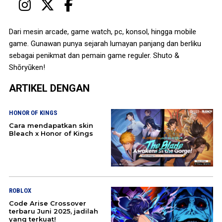
ROBLOX
Dari mesin arcade, game watch, pc, konsol, hingga mobile
ANIME
game. Gunawan punya sejarah lumayan panjang dan berliku
sebagai penikmat dan pemain game reguler. Shuto &
SEPUTAR GAME
Shōryūken!
ARTIKEL DENGAN
MORE
HONOR OF KINGS
EVENTS
Cara mendapatkan skin
Bleach x Honor of Kings
DOTA 2
EFOOTBALL
GENSHIN IMPACT
ROBLOX
Code Arise Crossover
terbaru Juni 2025, jadilah
KULTUR
yang terkuat!