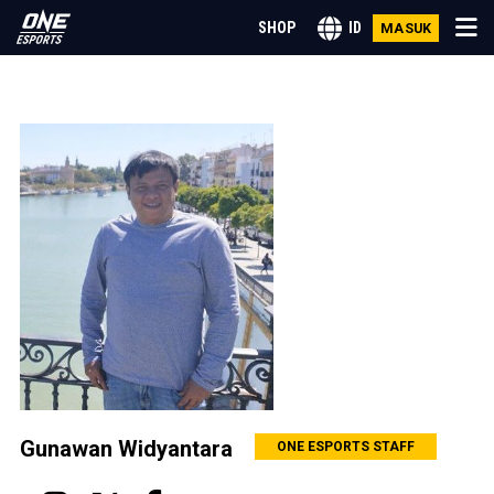
SHOP
ID
MASUK
MOBILE LEGENDS
JADWAL MPL ID S14
HONOR OF KINGS
FREE FIRE
PUBG
VALORANT
Gunawan Widyantara
ONE ESPORTS STAFF
EA SPORTS FC