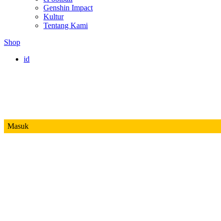
Genshin Impact
Kultur
Tentang Kami
Shop
id
Masuk
Mobile Legends
Jadwal MPL ID S14
Honor of Kings
Free Fire
PUBG
Valorant