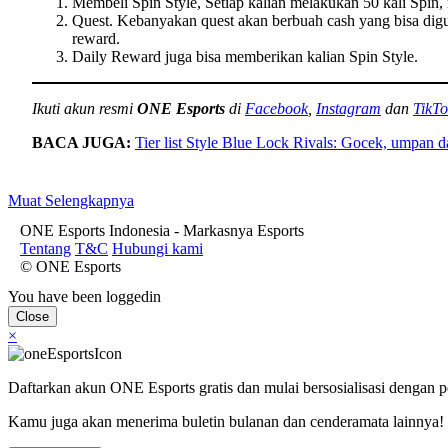
Membeli Spin Style, Setiap kalian melakukan 50 kali Spin,
Quest. Kebanyakan quest akan berbuah cash yang bisa dig
reward.
Daily Reward juga bisa memberikan kalian Spin Style.
Ikuti akun resmi
ONE Esports
di
Facebook
,
Instagram
dan
TikTo
BACA JUGA:
Tier list Style Blue Lock Rivals: Gocek, umpan d
Muat Selengkapnya
ONE Esports Indonesia - Markasnya Esports
Tentang
T&C
Hubungi kami
© ONE Esports
You have been loggedin
Close
×
Daftarkan akun ONE Esports gratis dan mulai bersosialisasi dengan 
Kamu juga akan menerima buletin bulanan dan cenderamata lainnya!