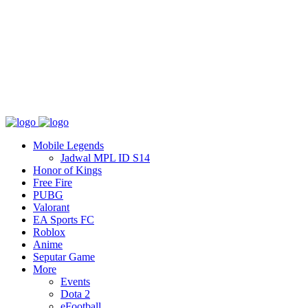
Tentang
T&C
Hubungi kami
Mobile Legends
Jadwal MPL ID S14
Honor of Kings
Free Fire
PUBG
Valorant
EA Sports FC
Roblox
Anime
Seputar Game
More
Events
Dota 2
eFootball