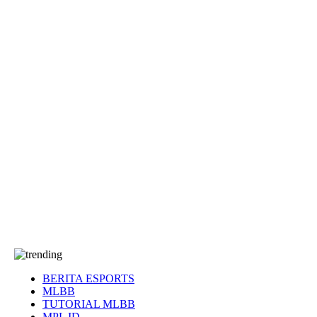
EA Sports FC
Roblox
Anime
Seputar Game
More
Events
Dota 2
eFootball
Genshin Impact
Kultur
Tentang Kami
Tentang
T&C
Hubungi kami
BERITA ESPORTS
MLBB
TUTORIAL MLBB
MPL ID