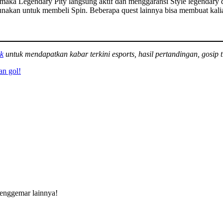
 maka Legendary Pity langsung aktif dan menggaransi Style legendary d
unakan untuk membeli Spin. Beberapa quest lainnya bisa membuat kali
k
untuk mendapatkan kabar terkini esports, hasil pertandingan, gosip t
an gol!
penggemar lainnya!