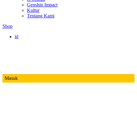
Genshin Impact
Kultur
Tentang Kami
Shop
id
Masuk
Mobile Legends
Jadwal MPL ID S14
Honor of Kings
Free Fire
PUBG
Valorant