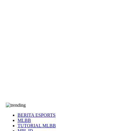
EA Sports FC
Roblox
Anime
Seputar Game
More
Events
Dota 2
eFootball
Genshin Impact
Kultur
Tentang Kami
Tentang
T&C
Hubungi kami
BERITA ESPORTS
MLBB
TUTORIAL MLBB
MPL ID