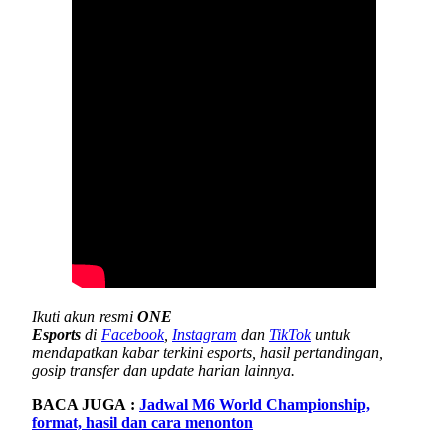
Ikuti akun resmi
ONE
Esports
di
Facebook
,
Instagram
dan
TikTok
untuk
mendapatkan kabar terkini esports, hasil pertandingan,
gosip transfer dan update harian lainnya.
BACA JUGA :
Jadwal M6 World Championship,
format, hasil dan cara menonton