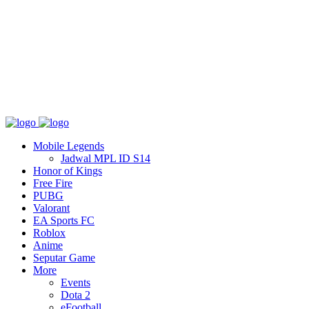
Tentang
T&C
Hubungi kami
Mobile Legends
Jadwal MPL ID S14
Honor of Kings
Free Fire
PUBG
Valorant
EA Sports FC
Roblox
Anime
Seputar Game
More
Events
Dota 2
eFootball