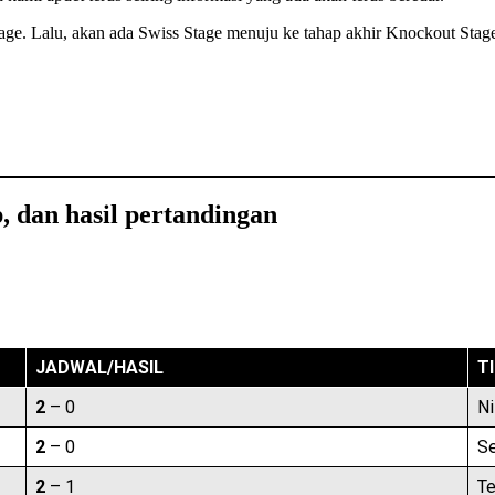
e. Lalu, akan ada Swiss Stage menuju ke tahap akhir Knockout Stage 
 dan hasil pertandingan
JADWAL/HASIL
T
2
– 0
Ni
2
– 0
Se
2
– 1
T