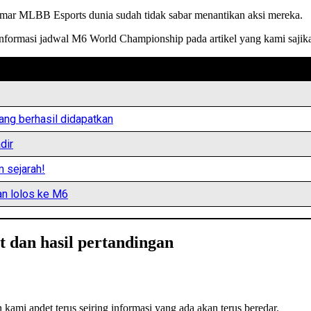
emar MLBB Esports dunia sudah tidak sabar menantikan aksi mereka.
rmasi jadwal M6 World Championship pada artikel yang kami sajikan
yang berhasil didapatkan
dir
m sejarah!
an lolos ke M6
 dan hasil pertandingan
mi apdet terus seiring informasi yang ada akan terus beredar.