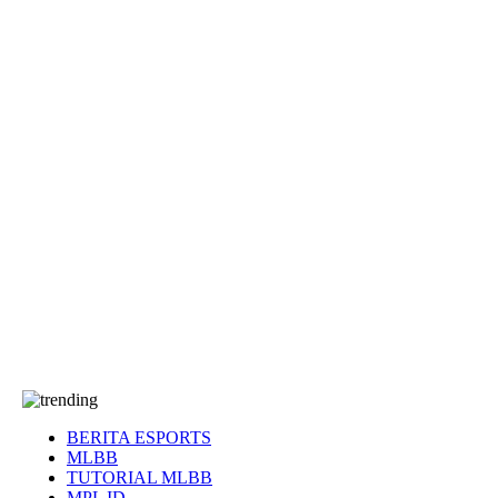
EA Sports FC
Roblox
Anime
Seputar Game
More
Events
Dota 2
eFootball
Genshin Impact
Kultur
Tentang Kami
Tentang
T&C
Hubungi kami
BERITA ESPORTS
MLBB
TUTORIAL MLBB
MPL ID