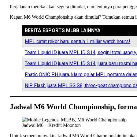
Perjalanan mereka akan segera dimulai, dan tentunya para pengg
Kapan M6 World Championship akan dimulai? Temukan semua info
BERITA ESPORTS MLBB LAINNYA
MPL catat rekor baru sentuh 1 miliar watch hours!
Team Liquid ID juara MPL ID S14, segini total uang 
Team Liquid ID juara MPL ID S14, juara baru resmi ha
Fnatic ONIC PH juara, klaim gelar MPL pertama dala
NiP Flash juara MPL SG S8, three-peat champions d
Jadwal M6 World Championship, format
Jadwal M6 – Kredit: Moonton
Untuk sementara waktu, jadwal M6 World Championship ini akan ka