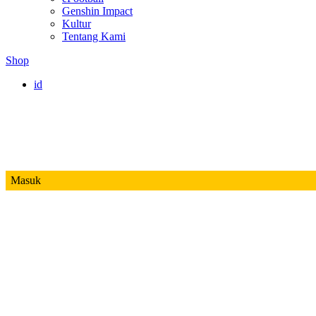
Genshin Impact
Kultur
Tentang Kami
Shop
id
Masuk
Mobile Legends
Jadwal MPL ID S14
Honor of Kings
Free Fire
PUBG
Valorant