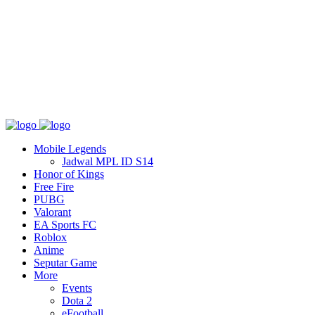
Tentang
T&C
Hubungi kami
Mobile Legends
Jadwal MPL ID S14
Honor of Kings
Free Fire
PUBG
Valorant
EA Sports FC
Roblox
Anime
Seputar Game
More
Events
Dota 2
eFootball