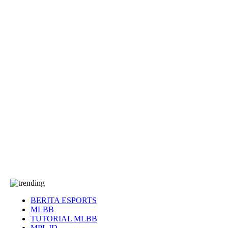
EA Sports FC
Roblox
Anime
Seputar Game
More
Events
Dota 2
eFootball
Genshin Impact
Kultur
Tentang Kami
Tentang
T&C
Hubungi kami
BERITA ESPORTS
MLBB
TUTORIAL MLBB
MPL ID