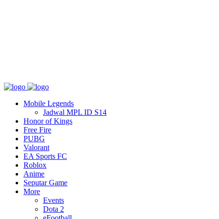
Tentang
T&C
Hubungi kami
Mobile Legends
Jadwal MPL ID S14
Honor of Kings
Free Fire
PUBG
Valorant
EA Sports FC
Roblox
Anime
Seputar Game
More
Events
Dota 2
eFootball