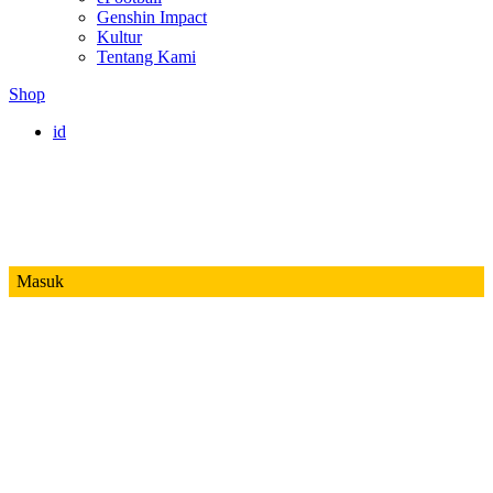
Genshin Impact
Kultur
Tentang Kami
Shop
id
Masuk
Mobile Legends
Jadwal MPL ID S14
Honor of Kings
Free Fire
PUBG
Valorant