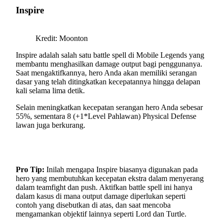
Inspire
Kredit: Moonton
Inspire adalah salah satu battle spell di Mobile Legends yang
membantu menghasilkan damage output bagi penggunanya.
Saat mengaktifkannya, hero Anda akan memiliki serangan
dasar yang telah ditingkatkan kecepatannya hingga delapan
kali selama lima detik.
Selain meningkatkan kecepatan serangan hero Anda sebesar
55%, sementara 8 (+1*Level Pahlawan) Physical Defense
lawan juga berkurang.
Pro Tip:
Inilah mengapa Inspire biasanya digunakan pada
hero yang membutuhkan kecepatan ekstra dalam menyerang
dalam teamfight dan push. Aktifkan battle spell ini hanya
dalam kasus di mana output damage diperlukan seperti
contoh yang disebutkan di atas, dan saat mencoba
mengamankan objektif lainnya seperti Lord dan Turtle.