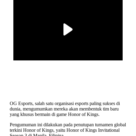
OG Esports, salah satu organisasi esports paling sukses di
dunia, mengumumkan mereka akan membentuk tim baru
yang khusus bermain di game Honor of Kings.
Pengumuman ini dilakukan pada penutupan turnamen global
terkini Honor of Kings, yaitu Honor of Kings Invitational
Season 3 di Manila, Filipina.