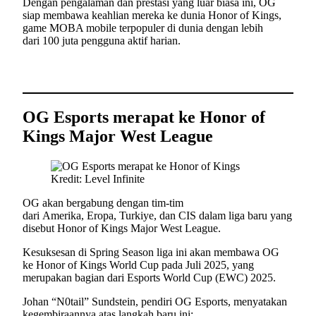
Dengan pengalaman dan prestasi yang luar biasa ini, OG
siap membawa keahlian mereka ke dunia Honor of Kings,
game MOBA mobile terpopuler di dunia dengan lebih
dari 100 juta pengguna aktif harian.
OG Esports merapat ke Honor of
Kings Major West League
Kredit: Level Infinite
OG akan bergabung dengan tim-tim
dari Amerika, Eropa, Turkiye, dan CIS dalam liga baru yang
disebut Honor of Kings Major West League.
Kesuksesan di Spring Season liga ini akan membawa OG
ke Honor of Kings World Cup pada Juli 2025, yang
merupakan bagian dari Esports World Cup (EWC) 2025.
Johan “N0tail” Sundstein, pendiri OG Esports, menyatakan
kegembiraannya atas langkah baru ini: