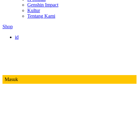
Genshin Impact
Kultur
Tentang Kami
Shop
id
Masuk
Mobile Legends
Jadwal MPL ID S14
Honor of Kings
Free Fire
PUBG
Valorant