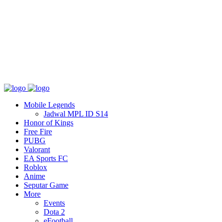
Tentang
T&C
Hubungi kami
Mobile Legends
Jadwal MPL ID S14
Honor of Kings
Free Fire
PUBG
Valorant
EA Sports FC
Roblox
Anime
Seputar Game
More
Events
Dota 2
eFootball