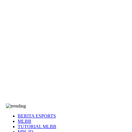
EA Sports FC
Roblox
Anime
Seputar Game
More
Events
Dota 2
eFootball
Genshin Impact
Kultur
Tentang Kami
Tentang
T&C
Hubungi kami
BERITA ESPORTS
MLBB
TUTORIAL MLBB
MPL ID