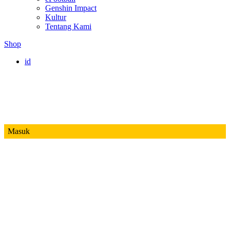
Genshin Impact
Kultur
Tentang Kami
Shop
id
Masuk
Mobile Legends
Jadwal MPL ID S14
Honor of Kings
Free Fire
PUBG
Valorant