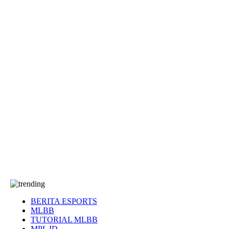
EA Sports FC
Roblox
Anime
Seputar Game
More
Events
Dota 2
eFootball
Genshin Impact
Kultur
Tentang Kami
Tentang
T&C
Hubungi kami
BERITA ESPORTS
MLBB
TUTORIAL MLBB
MPL ID