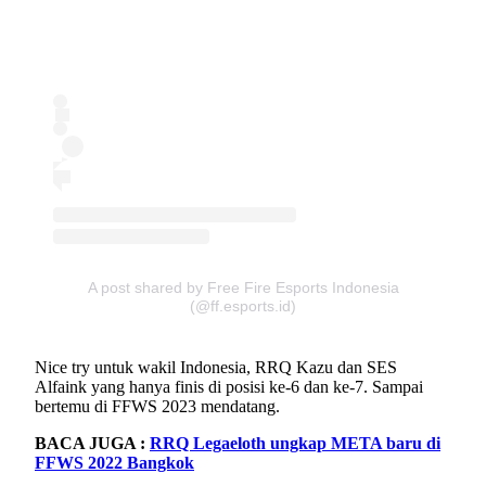
A post shared by Free Fire Esports Indonesia
(@ff.esports.id)
Nice try untuk wakil Indonesia, RRQ Kazu dan SES
Alfaink yang hanya finis di posisi ke-6 dan ke-7. Sampai
bertemu di FFWS 2023 mendatang.
BACA JUGA :
RRQ Legaeloth ungkap META baru di
FFWS 2022 Bangkok