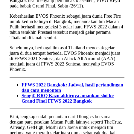
Bangkok usai menyalip pemuncak klasemen, VIVO Keyd
pada babak Grand Final, Sabtu (26/11).
Keberhasilan EVOS Phoenix sebagai juara dunia Free Fire
untuk kedua kalinya di Bangkok, menandakan tim Macan
Putih berhasil mengoleksi 3 gelar juara FFWS 2022 dalam 4
tahun terakhir. Prestasi tersebut menjadi gelar pertama
Thailand di tanah sendiri.
Sebelumnya, berbagai tim asal Thailand mencetak gelar
juara di dua tempat berbeda. EVOS Phoenix menjadi juara
di FFWS 2021 Sentosa, dan Attack All Arround (AAA)
menjadi juara di FFWS 2022 Sentosa, menyalip EVOS
Phoenix.
FFWS 2022 Bangkok: Jadwal, hasil pertandingan
dan cara menonton
Sengit! RRQ Kazu akhirnya amankan slot ke
Grand Final FFWS 2022 Bangkok
Kini, lengkap sudah penantian dari Dlong cs bersama
dengan para pasukan Macan Putih lainnya seperti TheCruz,
Already, GetHigh, Moshi dan Joena untuk menjadi tim
pertama yang meraih gelar juara dunia sebanyak dua kali