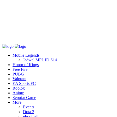
Tentang
T&C
Hubungi kami
Mobile Legends
Jadwal MPL ID S14
Honor of Kings
Free Fire
PUBG
Valorant
EA Sports FC
Roblox
Anime
Seputar Game
More
Events
Dota 2
eFootball