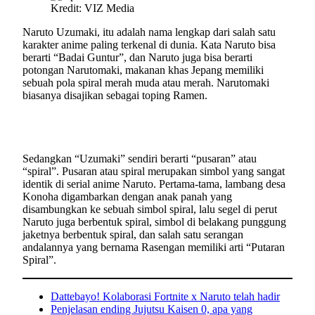
Kredit: VIZ Media
Naruto Uzumaki, itu adalah nama lengkap dari salah satu
karakter anime paling terkenal di dunia. Kata Naruto bisa
berarti “Badai Guntur”, dan Naruto juga bisa berarti
potongan Narutomaki, makanan khas Jepang memiliki
sebuah pola spiral merah muda atau merah. Narutomaki
biasanya disajikan sebagai toping Ramen.
Sedangkan “Uzumaki” sendiri berarti “pusaran” atau
“spiral”. Pusaran atau spiral merupakan simbol yang sangat
identik di serial anime Naruto. Pertama-tama, lambang desa
Konoha digambarkan dengan anak panah yang
disambungkan ke sebuah simbol spiral, lalu segel di perut
Naruto juga berbentuk spiral, simbol di belakang punggung
jaketnya berbentuk spiral, dan salah satu serangan
andalannya yang bernama Rasengan memiliki arti “Putaran
Spiral”.
Dattebayo! Kolaborasi Fortnite x Naruto telah hadir
Penjelasan ending Jujutsu Kaisen 0, apa yang