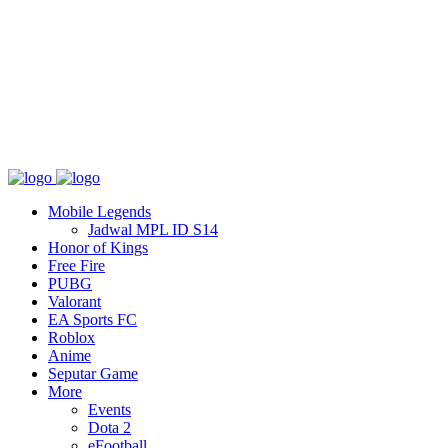
Tentang
T&C
Hubungi kami
Mobile Legends
Jadwal MPL ID S14
Honor of Kings
Free Fire
PUBG
Valorant
EA Sports FC
Roblox
Anime
Seputar Game
More
Events
Dota 2
eFootball