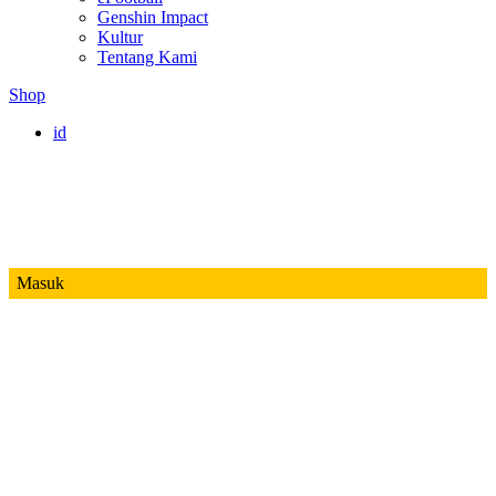
Genshin Impact
Kultur
Tentang Kami
Shop
id
Masuk
Mobile Legends
Jadwal MPL ID S14
Honor of Kings
Free Fire
PUBG
Valorant