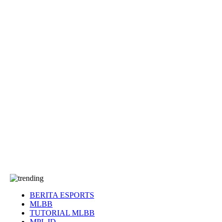
EA Sports FC
Roblox
Anime
Seputar Game
More
Events
Dota 2
eFootball
Genshin Impact
Kultur
Tentang Kami
Tentang
T&C
Hubungi kami
BERITA ESPORTS
MLBB
TUTORIAL MLBB
MPL ID