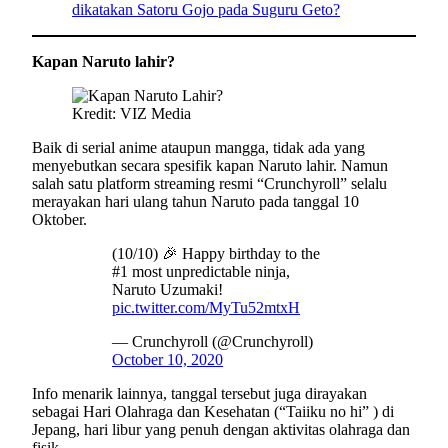
dikatakan Satoru Gojo pada Suguru Geto?
Kapan Naruto lahir?
Kredit: VIZ Media
Baik di serial anime ataupun mangga, tidak ada yang
menyebutkan secara spesifik kapan Naruto lahir. Namun
salah satu platform streaming resmi “Crunchyroll” selalu
merayakan hari ulang tahun Naruto pada tanggal 10
Oktober.
(10/10) 🎉 Happy birthday to the
#1 most unpredictable ninja,
Naruto Uzumaki!
pic.twitter.com/MyTu52mtxH
— Crunchyroll (@Crunchyroll)
October 10, 2020
Info menarik lainnya, tanggal tersebut juga dirayakan
sebagai Hari Olahraga dan Kesehatan (“Taiiku no hi” ) di
Jepang, hari libur yang penuh dengan aktivitas olahraga dan
fisik.