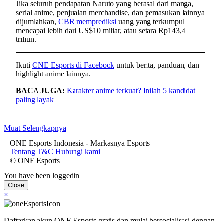
Jika seluruh pendapatan Naruto yang berasal dari manga,
serial anime, penjualan merchandise, dan pemasukan lainnya
dijumlahkan,
CBR memprediksi
uang yang terkumpul
mencapai lebih dari US$10 miliar, atau setara Rp143,4
triliun.
Ikuti
ONE Esports di Facebook
untuk berita, panduan, dan
highlight anime lainnya.
BACA JUGA:
Karakter anime terkuat? Inilah 5 kandidat
paling layak
Muat Selengkapnya
ONE Esports Indonesia - Markasnya Esports
Tentang
T&C
Hubungi kami
© ONE Esports
You have been loggedin
Close
×
Daftarkan akun ONE Esports gratis dan mulai bersosialisasi dengan