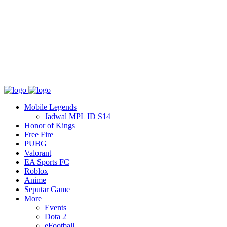
Tentang
T&C
Hubungi kami
Mobile Legends
Jadwal MPL ID S14
Honor of Kings
Free Fire
PUBG
Valorant
EA Sports FC
Roblox
Anime
Seputar Game
More
Events
Dota 2
eFootball