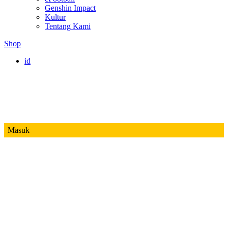
Genshin Impact
Kultur
Tentang Kami
Shop
id
Masuk
Mobile Legends
Jadwal MPL ID S14
Honor of Kings
Free Fire
PUBG
Valorant