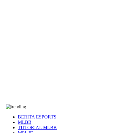
EA Sports FC
Roblox
Anime
Seputar Game
More
Events
Dota 2
eFootball
Genshin Impact
Kultur
Tentang Kami
Tentang
T&C
Hubungi kami
BERITA ESPORTS
MLBB
TUTORIAL MLBB
MPL ID