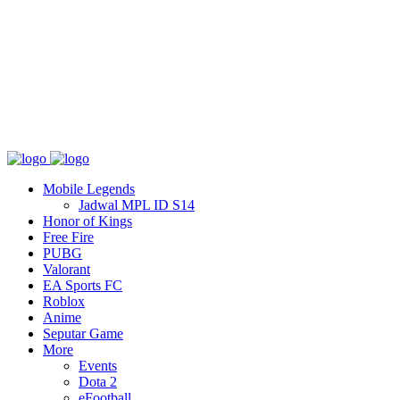
Tentang
T&C
Hubungi kami
Mobile Legends
Jadwal MPL ID S14
Honor of Kings
Free Fire
PUBG
Valorant
EA Sports FC
Roblox
Anime
Seputar Game
More
Events
Dota 2
eFootball