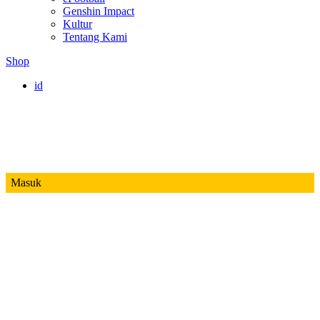
Genshin Impact
Kultur
Tentang Kami
Shop
id
Masuk
Mobile Legends
Jadwal MPL ID S14
Honor of Kings
Free Fire
PUBG
Valorant