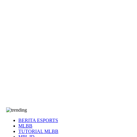
EA Sports FC
Roblox
Anime
Seputar Game
More
Events
Dota 2
eFootball
Genshin Impact
Kultur
Tentang Kami
Tentang
T&C
Hubungi kami
BERITA ESPORTS
MLBB
TUTORIAL MLBB
MPL ID