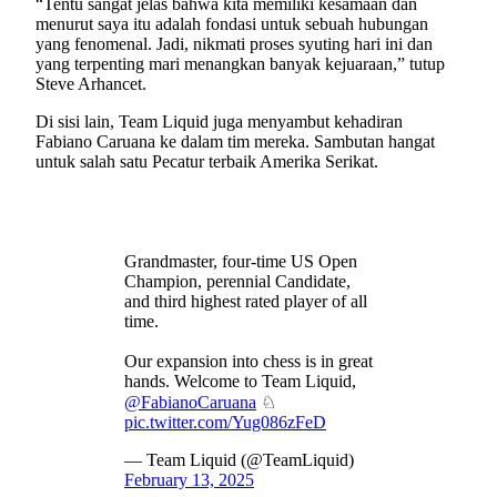
“Tentu sangat jelas bahwa kita memiliki kesamaan dan
menurut saya itu adalah fondasi untuk sebuah hubungan
yang fenomenal. Jadi, nikmati proses syuting hari ini dan
yang terpenting mari menangkan banyak kejuaraan,” tutup
Steve Arhancet.
Di sisi lain, Team Liquid juga menyambut kehadiran
Fabiano Caruana ke dalam tim mereka. Sambutan hangat
untuk salah satu Pecatur terbaik Amerika Serikat.
Grandmaster, four-time US Open
Champion, perennial Candidate,
and third highest rated player of all
time.
Our expansion into chess is in great
hands. Welcome to Team Liquid,
@FabianoCaruana
♘
pic.twitter.com/Yug086zFeD
— Team Liquid (@TeamLiquid)
February 13, 2025