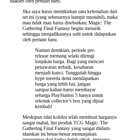
diakses oleh pemain baru.
Jika saya harus memikirkan satu kelemahan dari
set ini (yang sebenarnya hampir mustahil), maka
mau tidak mau harus disebutkan; Magic: The
Gathering Final Fantasy begitu menarik
sehingga menjadikannya sulit untuk didapatkan
oleh pemain baru.
Namun demikian, periode pre-
release memang selalu diiringi
lonjakan harga. Bagi yang mencari
penawaran terbaik, kesabaran
menjadi kunci. Tunggulah hingga
hype mereda demi mendapatkan
harga yang lebih bai, jangan
sampai kalian harus membayar
seharga PlayStation 5 hanya untuk
sekotak collector’s box yang dijual
kembali!
Meskipun nilai koleksi telah membuat harganya
sangat mahal, lini produk TCG Magic: The
Gathering Final Fantasy yang sangat diidam-
idamkan ini benar-benar memanjakan
penggemar dari kedua belah pihak, terutama