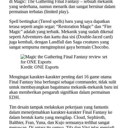
di Magic: The Gathering Final Fantasy – sebuah mekanik
yang sederhana, namun menarik dan sangat bersinar dalam
permainan terbatas (limited play).
Spell bertingkat (Tiered spells) baru yang saya dapatkan
terasa seperti angin segar; “Restoration Magic” dan “Fire
Magic” adalah yang terbaik. Mekanik yang sudah dikenal
seperti Adventures dan kartu dua sisi (Double-faced card)
juga kembali, dengan Landfall dan Saga creatures yang
sangat sempurna menginspirasi gaya bermain Chocobo.
Kredit: ONE Esports
Mengingat karakter-karakter penting dari 16 game utama
Final Fantasy bisa berfungsi sebagai commander, tidak sulit
untuk membayangkan bagaimana mekanik-mekanik baru ini
akan memberikan pengaruh signifikan dalam permainan
EDH.
Tim desain tampak melakukan pekerjaan yang fantastis
dalam menerjemahkan karakter-karakter Final Fantasy ke
dalam bentuk kartu yang mengilap. Cloud, Sephiroth,
Balthier, Fran, Yuna, dan Kujo semuanya terlihat sangat
menawan. Di antara itu semua, Tifa dan Vivi jelas menjadi