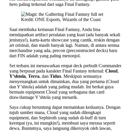
hero paling terkenal dari saga Final Fantasy.
Kredit: ONE Esports, Wizards of the Coast
Saat membuka kemasan Final Fantasy, Anda bisa
mendapatkan artifact peralatan yang kuat (ada banyak sekali
jenisnya!), kartu-kartu showcase yang cantik, reskin dengan
art orisinal, dan masih banyak lagi. Namun, di antara semua
merchandise yang ada, precon (preconstructed decks) baru
dari FIN adalah yang paling menonjol.
Set terbaru ini menawarkan empat deck prebuilt Commander
yang berpusat pada karakter Final Fantasy terkenal:
Cloud
,
Y’shtola
,
Terra
, dan
Tidus
. Meskipun semuanya
menyenangkan untuk dimainkan, dua yang pertama (Cloud
dan Y’shtola) adalah yang paling mudah. Ini berkat gaya
bermain equipment Cloud yang serbaguna dan card
draw/damage Y’shtola yang menarik.
Saya cukup beruntung dapat memainkan keduanya. Dengan
tujuh sumber mana, Cloud yang sudah dilengkapi
equipment, dan Sephiroth yang sudah di-buff di turn
keempat (ya, ini mungkin!), membuat saya merasa seperti
dewa. Buntutnya, saya langsung dikeroyok oleh lawan,