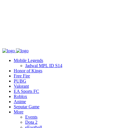
Tentang
T&C
Hubungi kami
Mobile Legends
Jadwal MPL ID S14
Honor of Kings
Free Fire
PUBG
Valorant
EA Sports FC
Roblox
Anime
Seputar Game
More
Events
Dota 2
eFootball