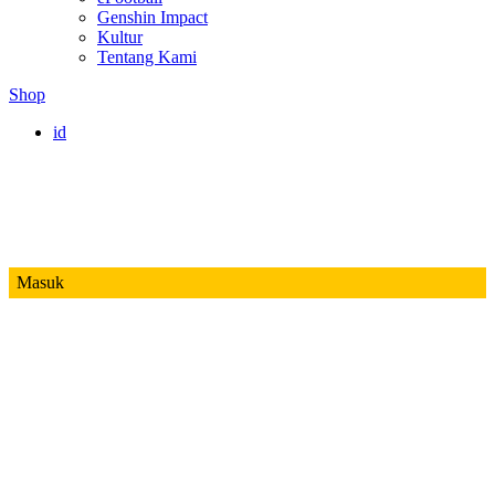
Genshin Impact
Kultur
Tentang Kami
Shop
id
Masuk
Mobile Legends
Jadwal MPL ID S14
Honor of Kings
Free Fire
PUBG
Valorant