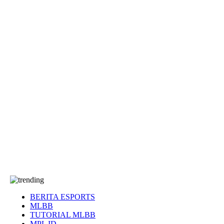
EA Sports FC
Roblox
Anime
Seputar Game
More
Events
Dota 2
eFootball
Genshin Impact
Kultur
Tentang Kami
Tentang
T&C
Hubungi kami
BERITA ESPORTS
MLBB
TUTORIAL MLBB
MPL ID