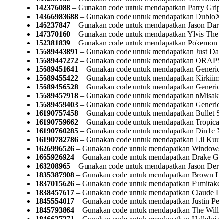
142376088
– Gunakan code untuk mendapatkan Parry Grip
14366983688
– Gunakan code untuk mendapatkan DubloX
146237847
– Gunakan code untuk mendapatkan Jason Dar
147370160
– Gunakan code untuk mendapatkan Ylvis The
152381839
– Gunakan code untuk mendapatkan Pokemon 
15689443891
– Gunakan code untuk mendapatkan Just Da
15689447272
– Gunakan code untuk mendapatkan ORAPS ft
15689451641
– Gunakan code untuk mendapatkan Generic
15689455422
– Gunakan code untuk mendapatkan Kirkiima
15689456528
– Gunakan code untuk mendapatkan Generic
15689457918
– Gunakan code untuk mendapatkan nMisaki
15689459403
– Gunakan code untuk mendapatkan Generi
16190757458
– Gunakan code untuk mendapatkan Bullet S
16190759662
– Gunakan code untuk mendapatkan Tropical f
16190760285
– Gunakan code untuk mendapatkan Din1
16190782786
– Gunakan code untuk mendapatkan Lil Ku
1626996526
– Gunakan code untuk mendapatkan Window
1665926924
– Gunakan code untuk mendapatkan Drake Go
168208965
– Gunakan code untuk mendapatkan Jason Der
1835387908
– Gunakan code untuk mendapatkan Brown L
1837015626
– Gunakan code untuk mendapatkan Fumitake 
1838457617
– Gunakan code untuk mendapatkan Claude D
1845554017
– Gunakan code untuk mendapatkan Justin P
1845793864
– Gunakan code untuk mendapatkan The Will 
1846627271
– Gunakan code untuk mendapatkan Halleluja