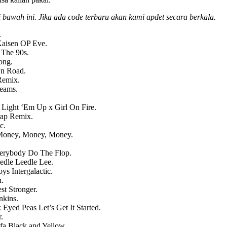
 bawah ini. Jika ada code terbaru akan kami apdet secara berkala.
.
Kaisen OP Eve.
 The 90s.
ong.
n Road.
Remix.
eams.
Light ‘Em Up x Girl On Fire.
rap Remix.
c.
oney, Money, Money.
erybody Do The Flop.
dle Leedle Lee.
s Intergalactic.
.
t Stronger.
nkins.
yed Peas Let’s Get It Started.
.
a Black and Yellow.