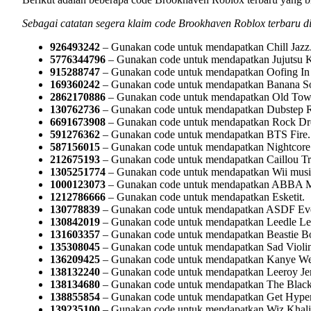
Sebagai catatan segera klaim code Brookhaven Roblox terbaru di
926493242
– Gunakan code untuk mendapatkan Chill Jazz
5776344796
– Gunakan code untuk mendapatkan Jujutsu 
915288747
– Gunakan code untuk mendapatkan Oofing In
169360242
– Gunakan code untuk mendapatkan Banana S
2862170886
– Gunakan code untuk mendapatkan Old Tow
130762736
– Gunakan code untuk mendapatkan Dubstep 
6691673908
– Gunakan code untuk mendapatkan Rock Dr
591276362
– Gunakan code untuk mendapatkan BTS Fire.
587156015
– Gunakan code untuk mendapatkan Nightcore 
212675193
– Gunakan code untuk mendapatkan Caillou T
1305251774
– Gunakan code untuk mendapatkan Wii musi
1000123073
– Gunakan code untuk mendapatkan ABBA M
1212786666
– Gunakan code untuk mendapatkan Esketit.
130778839
– Gunakan code untuk mendapatkan ASDF Ev
130842019
– Gunakan code untuk mendapatkan Leedle Lee
131603357
– Gunakan code untuk mendapatkan Beastie Boy
135308045
– Gunakan code untuk mendapatkan Sad Violin
136209425
– Gunakan code untuk mendapatkan Kanye Wes
138132240
– Gunakan code untuk mendapatkan Leeroy Je
138134680
– Gunakan code untuk mendapatkan The Black E
138855854
– Gunakan code untuk mendapatkan Get Hyper
139235100
– Gunakan code untuk mendapatkan Wiz Khalif