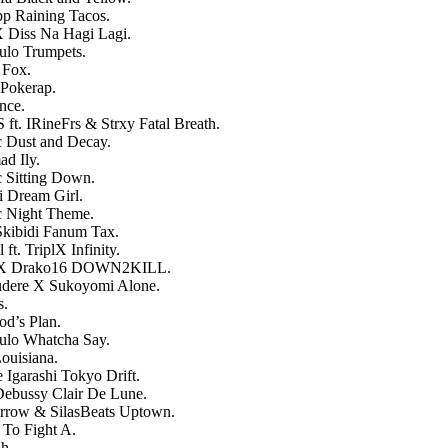
p Raining Tacos.
 Diss Na Hagi Lagi.
ulo Trumpets.
 Fox.
Pokerap.
nce.
. IRineFrs & Strxy Fatal Breath.
 Dust and Decay.
d Ily.
 Sitting Down.
 Dream Girl.
c Night Theme.
kibidi Fanum Tax.
t. TriplX Infinity.
c X Drako16 DOWN2KILL.
udere X Sukoyomi Alone.
s.
d’s Plan.
ulo Whatcha Say.
ouisiana.
Igarashi Tokyo Drift.
ebussy Clair De Lune.
errow & SilasBeats Uptown.
To Fight A.
h.