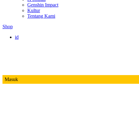
Genshin Impact
Kultur
Tentang Kami
Shop
id
Masuk
Mobile Legends
Jadwal MPL ID S14
Honor of Kings
Free Fire
PUBG
Valorant