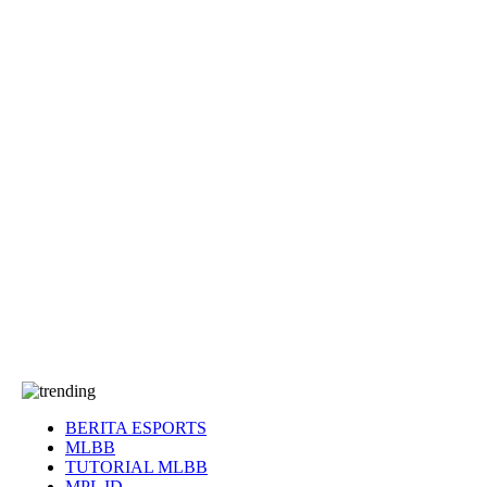
EA Sports FC
Roblox
Anime
Seputar Game
More
Events
Dota 2
eFootball
Genshin Impact
Kultur
Tentang Kami
Tentang
T&C
Hubungi kami
BERITA ESPORTS
MLBB
TUTORIAL MLBB
MPL ID