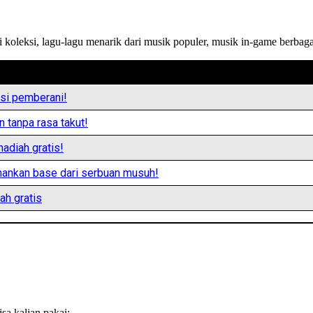
oleksi, lagu-lagu menarik dari musik populer, musik in-game berbag
si pemberani!
n tanpa rasa takut!
adiah gratis!
hankan base dari serbuan musuh!
ah gratis
sa kalian pakai: