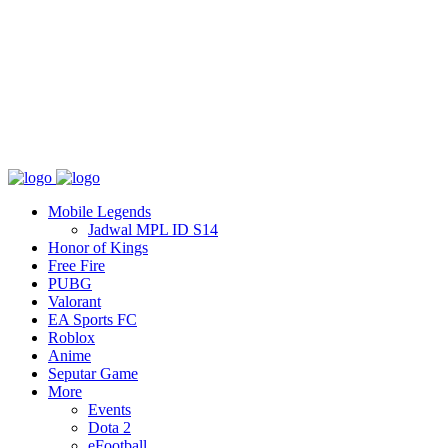
Tentang
T&C
Hubungi kami
Mobile Legends
Jadwal MPL ID S14
Honor of Kings
Free Fire
PUBG
Valorant
EA Sports FC
Roblox
Anime
Seputar Game
More
Events
Dota 2
eFootball