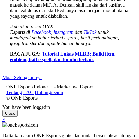
masuk ke dalam META. Dengan skill langka dari pasifnya
dan heal deras dari skill keduanya bisa menjadi modal utama
yang sayang untuk diabaikan.
Ikuti akun resmi
ONE
Esports
di
Facebook
,
Instagram
dan
TikTok
untuk
mendapatkan kabar terkini esports, hasil pertandingan,
gosip transfer dan update harian lainnya.
BACA JUGA:
Tutorial Lukas MLBB: Build item,
emblem, battle spell, dan kombo terbaik
Muat Selengkapnya
ONE Esports Indonesia - Markasnya Esports
Tentang
T&C
Hubungi kami
© ONE Esports
You have been loggedin
Close
×
Daftarkan akun ONE Esports gratis dan mulai bersosialisasi dengan