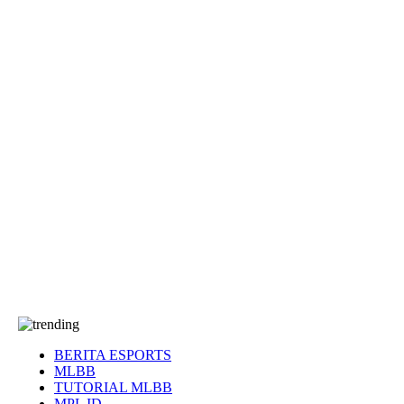
EA Sports FC
Roblox
Anime
Seputar Game
More
Events
Dota 2
eFootball
Genshin Impact
Kultur
Tentang Kami
Tentang
T&C
Hubungi kami
BERITA ESPORTS
MLBB
TUTORIAL MLBB
MPL ID