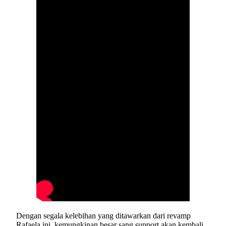
Dengan segala kelebihan yang ditawarkan dari revamp
Rafaela ini, kemungkinan besar sang support akan kembali