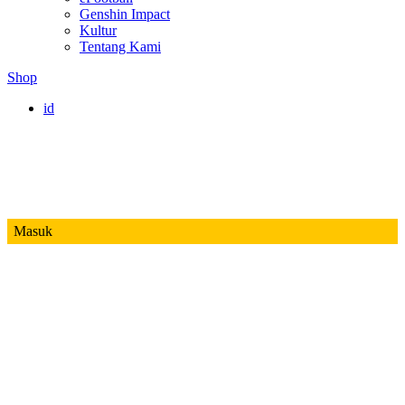
Genshin Impact
Kultur
Tentang Kami
Shop
id
Masuk
Mobile Legends
Jadwal MPL ID S14
Honor of Kings
Free Fire
PUBG
Valorant