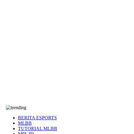
EA Sports FC
Roblox
Anime
Seputar Game
More
Events
Dota 2
eFootball
Genshin Impact
Kultur
Tentang Kami
Tentang
T&C
Hubungi kami
BERITA ESPORTS
MLBB
TUTORIAL MLBB
MPL ID