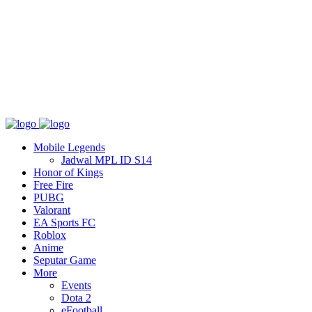
Tentang
T&C
Hubungi kami
Mobile Legends
Jadwal MPL ID S14
Honor of Kings
Free Fire
PUBG
Valorant
EA Sports FC
Roblox
Anime
Seputar Game
More
Events
Dota 2
eFootball