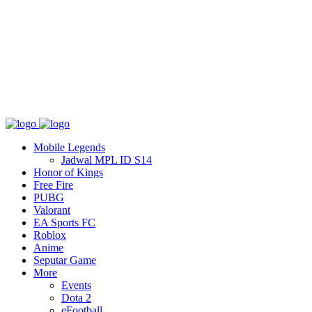
Tentang
T&C
Hubungi kami
Mobile Legends
Jadwal MPL ID S14
Honor of Kings
Free Fire
PUBG
Valorant
EA Sports FC
Roblox
Anime
Seputar Game
More
Events
Dota 2
eFootball