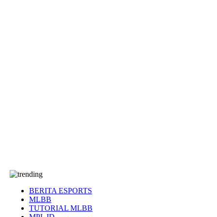
EA Sports FC
Roblox
Anime
Seputar Game
More
Events
Dota 2
eFootball
Genshin Impact
Kultur
Tentang Kami
Tentang
T&C
Hubungi kami
BERITA ESPORTS
MLBB
TUTORIAL MLBB
MPL ID