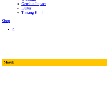
Genshin Impact
Kultur
Tentang Kami
Shop
id
Masuk
Mobile Legends
Jadwal MPL ID S14
Honor of Kings
Free Fire
PUBG
Valorant