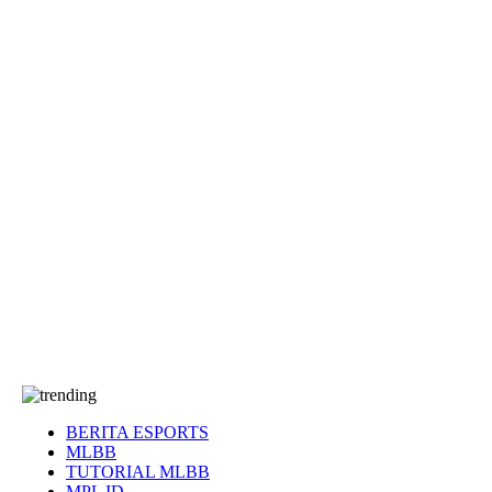
EA Sports FC
Roblox
Anime
Seputar Game
More
Events
Dota 2
eFootball
Genshin Impact
Kultur
Tentang Kami
Tentang
T&C
Hubungi kami
BERITA ESPORTS
MLBB
TUTORIAL MLBB
MPL ID