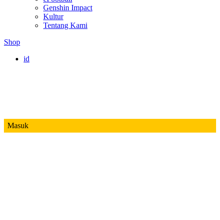
Genshin Impact
Kultur
Tentang Kami
Shop
id
Masuk
Mobile Legends
Jadwal MPL ID S14
Honor of Kings
Free Fire
PUBG
Valorant