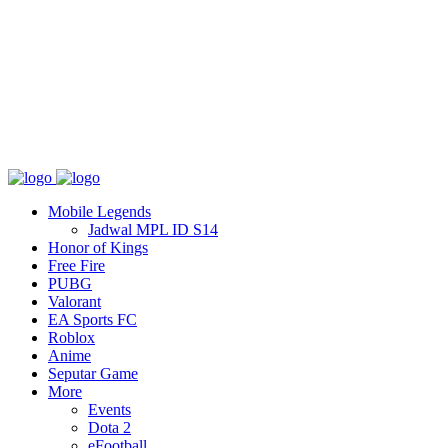
Tentang
T&C
Hubungi kami
Mobile Legends
Jadwal MPL ID S14
Honor of Kings
Free Fire
PUBG
Valorant
EA Sports FC
Roblox
Anime
Seputar Game
More
Events
Dota 2
eFootball