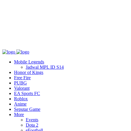
Tentang
T&C
Hubungi kami
Mobile Legends
Jadwal MPL ID S14
Honor of Kings
Free Fire
PUBG
Valorant
EA Sports FC
Roblox
Anime
Seputar Game
More
Events
Dota 2
eFootball