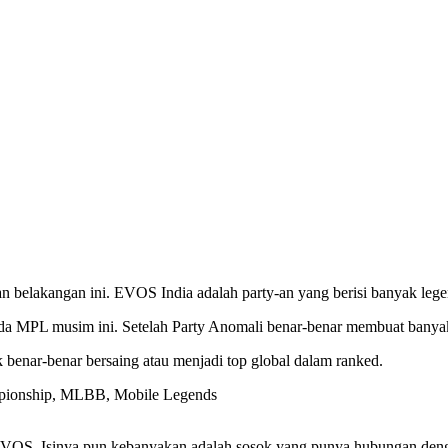
 belakangan ini. EVOS India adalah party-an yang berisi banyak lege
eda MPL musim ini. Setelah Party Anomali benar-benar membuat banya
benar-benar bersaing atau menjadi top global dalam ranked.
o EVOS. Isinya pun kebanyakan adalah sosok yang punya hubungan d