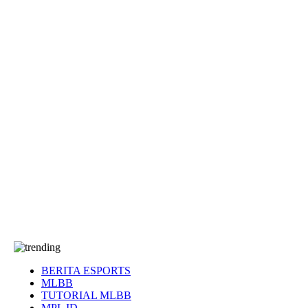
EA Sports FC
Roblox
Anime
Seputar Game
More
Events
Dota 2
eFootball
Genshin Impact
Kultur
Tentang Kami
Tentang
T&C
Hubungi kami
BERITA ESPORTS
MLBB
TUTORIAL MLBB
MPL ID