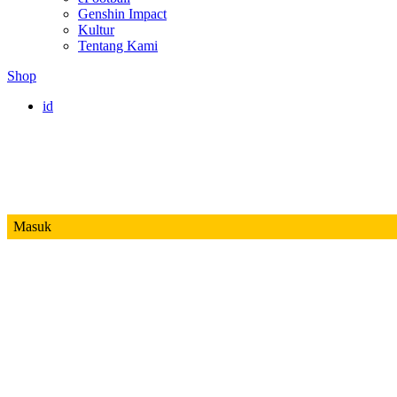
Genshin Impact
Kultur
Tentang Kami
Shop
id
Masuk
Mobile Legends
Jadwal MPL ID S14
Honor of Kings
Free Fire
PUBG
Valorant