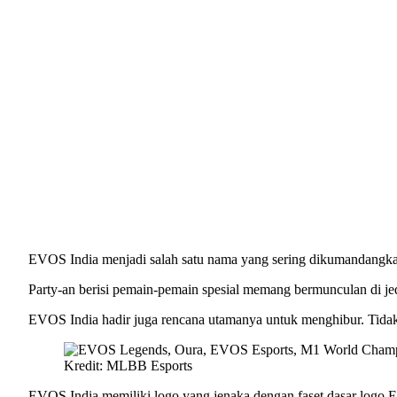
EVOS India menjadi salah satu nama yang sering dikumandangkan
Party-an berisi pemain-pemain spesial memang bermunculan di j
EVOS India hadir juga rencana utamanya untuk menghibur. Tidak 
Kredit: MLBB Esports
EVOS India memiliki logo yang jenaka dengan faset dasar log