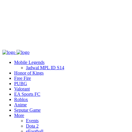
Tentang
T&C
Hubungi kami
Mobile Legends
Jadwal MPL ID S14
Honor of Kings
Free Fire
PUBG
Valorant
EA Sports FC
Roblox
Anime
Seputar Game
More
Events
Dota 2
eFootball