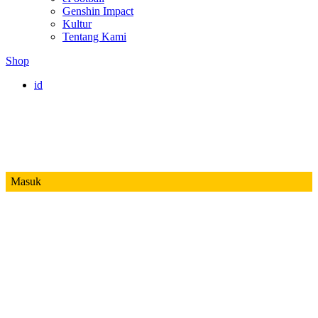
Genshin Impact
Kultur
Tentang Kami
Shop
id
Masuk
Mobile Legends
Jadwal MPL ID S14
Honor of Kings
Free Fire
PUBG
Valorant