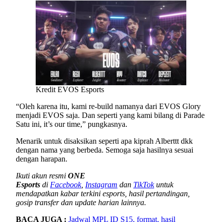
Kredit EVOS Esports
“Oleh karena itu, kami re-build namanya dari EVOS Glory
menjadi EVOS saja. Dan seperti yang kami bilang di Parade
Satu ini, it’s our time,” pungkasnya.
Menarik untuk disaksikan seperti apa kiprah Alberttt dkk
dengan nama yang berbeda. Semoga saja hasilnya sesuai
dengan harapan.
Ikuti akun resmi
ONE
Esports
di
Facebook
,
Instagram
dan
TikTok
untuk
mendapatkan kabar terkini esports, hasil pertandingan,
gosip transfer dan update harian lainnya.
BACA JUGA :
Jadwal MPL ID S15, format, hasil