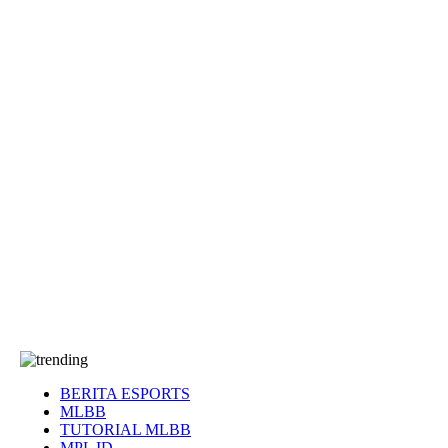
EA Sports FC
Roblox
Anime
Seputar Game
More
Events
Dota 2
eFootball
Genshin Impact
Kultur
Tentang Kami
Tentang
T&C
Hubungi kami
BERITA ESPORTS
MLBB
TUTORIAL MLBB
MPL ID