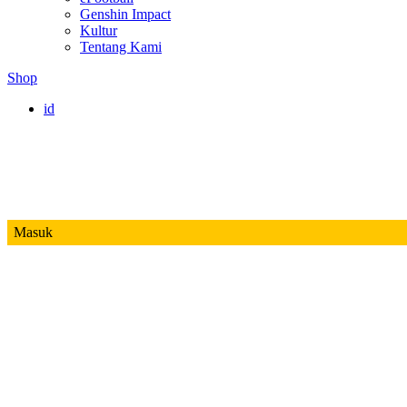
Genshin Impact
Kultur
Tentang Kami
Shop
id
Masuk
Mobile Legends
Jadwal MPL ID S14
Honor of Kings
Free Fire
PUBG
Valorant