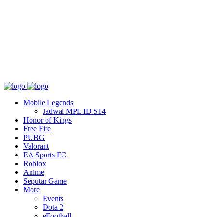
Tentang
T&C
Hubungi kami
Mobile Legends
Jadwal MPL ID S14
Honor of Kings
Free Fire
PUBG
Valorant
EA Sports FC
Roblox
Anime
Seputar Game
More
Events
Dota 2
eFootball