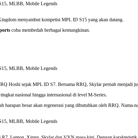
eh Kingdom menyambut kompetisi MPL ID S15 yang akan datang.
orts
coba membedah berbagai kemungkinan.
 RRQ Hoshi sejak MPL ID S7. Bersama RRQ, Skylar pernah menjadi ju
ingkat nasional hingga internasional di level M-Series.
 harapan besar akan regenerasi yang dibutuhkan oleh RRQ. Nama-nama
i R7, Lemon, Xinnn, Skylar dan VYN masa kini. Dengan karakteristik 