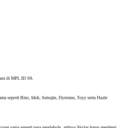
ara di MPL ID S9.
 seperti Rinz, Idok, Sutsujin, Dyrennn, Toyy serta Hazle
yang sama seperti para pendahulu, artinya Skylar harus memberi