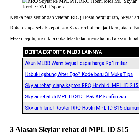
Kredit: ONE Esports
Ketika para senior dan veteran RRQ Hoshi berguguran, Skylar ad
Bukan tanpa sebab keputusan Skylar rehat menjadi kenyataan. B
Meski begitu, mari kita coba telaah dan memahami 3 alasan di b
BERITA ESPORTS MLBB LAINNYA
Akun MLBB Wann terjual, capai harga Rp1 miliar!
Kabuki gabung Alter Ego? Kode baru Si Muka Tiga
Skylar rehat, siapa kapten RRQ Hoshi di MPL ID S15
Skylar rehat di MPL ID S15, Pak AP konfirmasi
Skylar hilang! Roster RRQ Hoshi MPL ID S15 diumu
3 Alasan Skylar rehat di MPL ID S15