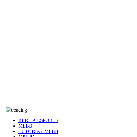
EA Sports FC
Roblox
Anime
Seputar Game
More
Events
Dota 2
eFootball
Genshin Impact
Kultur
Tentang Kami
Tentang
T&C
Hubungi kami
BERITA ESPORTS
MLBB
TUTORIAL MLBB
MPL ID