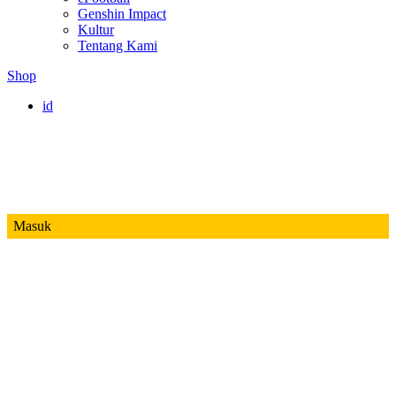
Genshin Impact
Kultur
Tentang Kami
Shop
id
Masuk
Mobile Legends
Jadwal MPL ID S14
Honor of Kings
Free Fire
PUBG
Valorant