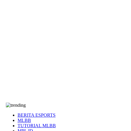
EA Sports FC
Roblox
Anime
Seputar Game
More
Events
Dota 2
eFootball
Genshin Impact
Kultur
Tentang Kami
Tentang
T&C
Hubungi kami
BERITA ESPORTS
MLBB
TUTORIAL MLBB
MPL ID