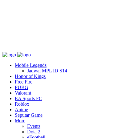
Tentang
T&C
Hubungi kami
Mobile Legends
Jadwal MPL ID S14
Honor of Kings
Free Fire
PUBG
Valorant
EA Sports FC
Roblox
Anime
Seputar Game
More
Events
Dota 2
eFootball