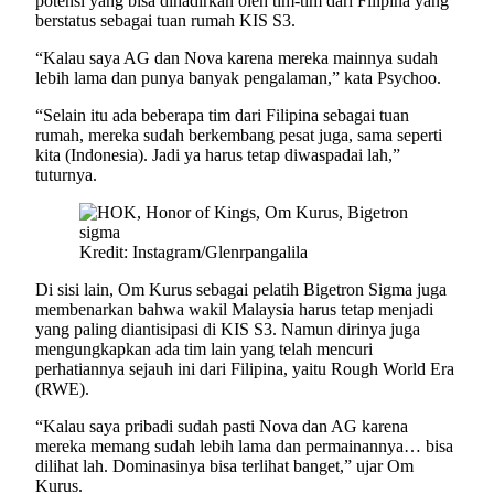
potensi yang bisa dihadirkan oleh tim-tim dari Filipina yang
berstatus sebagai tuan rumah KIS S3.
“Kalau saya AG dan Nova karena mereka mainnya sudah
lebih lama dan punya banyak pengalaman,” kata Psychoo.
“Selain itu ada beberapa tim dari Filipina sebagai tuan
rumah, mereka sudah berkembang pesat juga, sama seperti
kita (Indonesia). Jadi ya harus tetap diwaspadai lah,”
tuturnya.
Kredit: Instagram/Glenrpangalila
Di sisi lain, Om Kurus sebagai pelatih Bigetron Sigma juga
membenarkan bahwa wakil Malaysia harus tetap menjadi
yang paling diantisipasi di KIS S3. Namun dirinya juga
mengungkapkan ada tim lain yang telah mencuri
perhatiannya sejauh ini dari Filipina, yaitu Rough World Era
(RWE).
“Kalau saya pribadi sudah pasti Nova dan AG karena
mereka memang sudah lebih lama dan permainannya… bisa
dilihat lah. Dominasinya bisa terlihat banget,” ujar Om
Kurus.