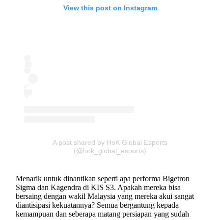
View this post on Instagram
A post shared by HoK Global Esports
(@hok_global_esports)
Menarik untuk dinantikan seperti apa performa Bigetron
Sigma dan Kagendra di KIS S3. Apakah mereka bisa
bersaing dengan wakil Malaysia yang mereka akui sangat
diantisipasi kekuatannya? Semua bergantung kepada
kemampuan dan seberapa matang persiapan yang sudah