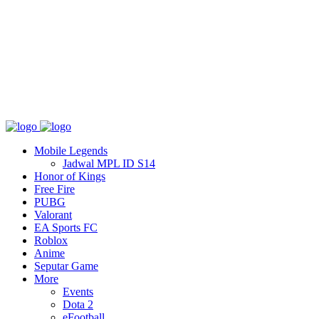
Tentang
T&C
Hubungi kami
Mobile Legends
Jadwal MPL ID S14
Honor of Kings
Free Fire
PUBG
Valorant
EA Sports FC
Roblox
Anime
Seputar Game
More
Events
Dota 2
eFootball