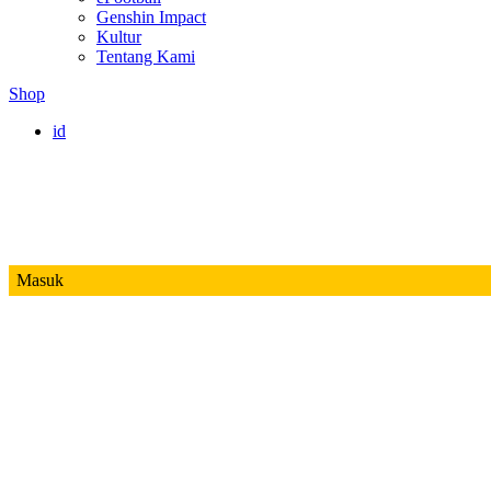
Genshin Impact
Kultur
Tentang Kami
Shop
id
Masuk
Mobile Legends
Jadwal MPL ID S14
Honor of Kings
Free Fire
PUBG
Valorant