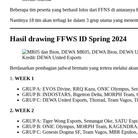
Beberapa tim peserta yang berhasil lolos dari FFNS di an
Nantinya 18 tim akan terbagi ke dalam 3 grup utama yang mene
Hasil drawing FFWS ID Spring 2024
Kredit: DEWA United Esports
Berdasarkan pembagian jadwal bermain yang tertera melalui akun
1.
WEEK 1
GRUP A: EVOS Divine, RRQ Kazu, ONIC Olympus, Se
GRUP B: INDOSTARS, Bigetron Delta, MORPH Team, Ge
GRUP C: DEWA United Esports, Thorrad, Team Vagos, T
2. WEEK 2
GRUP A: Tiger Wong Esports, Semangat Oke, SATU Espo
GRUP B: ONIC Olympus, MORPH Team, KAGENDRA, J
GRUP C: Genesis Dogma SF, Team Vagos, MBR Epsil