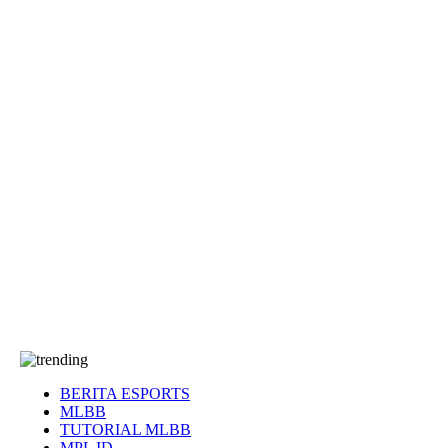
EA Sports FC
Roblox
Anime
Seputar Game
More
Events
Dota 2
eFootball
Genshin Impact
Kultur
Tentang Kami
Tentang
T&C
Hubungi kami
BERITA ESPORTS
MLBB
TUTORIAL MLBB
MPL ID