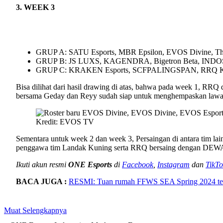
3. WEEK 3
GRUP A: SATU Esports, MBR Epsilon, EVOS Divine, T
GRUP B: JS LUXS, KAGENDRA, Bigetron Beta, INDOS
GRUP C: KRAKEN Esports, SCFPALINGSPAN, RRQ Kazu,
Bisa dilihat dari hasil drawing di atas, bahwa pada week 1, 
bersama Geday dan Reyy sudah siap untuk menghempaskan lawa
Kredit: EVOS TV
Sementara untuk week 2 dan week 3, Persaingan di antara tim 
penggawa tim Landak Kuning serta RRQ bersaing dengan DEWA, 
Ikuti akun resmi
ONE Esports
di
Facebook
,
Instagram
dan
TikTo
BACA JUGA :
RESMI: Tuan rumah FFWS SEA Spring 2024 tel
Muat Selengkapnya