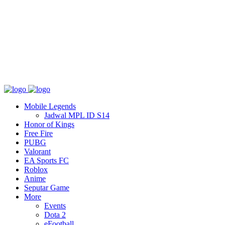
Tentang
T&C
Hubungi kami
Mobile Legends
Jadwal MPL ID S14
Honor of Kings
Free Fire
PUBG
Valorant
EA Sports FC
Roblox
Anime
Seputar Game
More
Events
Dota 2
eFootball