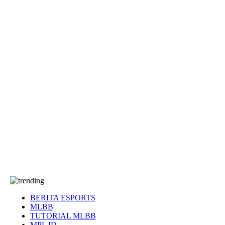
EA Sports FC
Roblox
Anime
Seputar Game
More
Events
Dota 2
eFootball
Genshin Impact
Kultur
Tentang Kami
Tentang
T&C
Hubungi kami
BERITA ESPORTS
MLBB
TUTORIAL MLBB
MPL ID