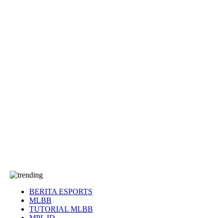
EA Sports FC
Roblox
Anime
Seputar Game
More
Events
Dota 2
eFootball
Genshin Impact
Kultur
Tentang Kami
Tentang
T&C
Hubungi kami
BERITA ESPORTS
MLBB
TUTORIAL MLBB
MPL ID