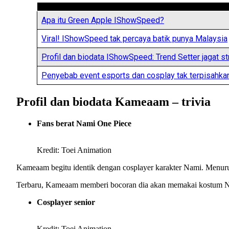
Apa itu Green Apple IShowSpeed?
Viral! IShowSpeed tak percaya batik punya Malaysia
Profil dan biodata IShowSpeed: Trend Setter jagat s
Penyebab event esports dan cosplay tak terpisahka
Profil dan biodata Kameaam – trivia
Fans berat Nami One Piece
Kredit: Toei Animation
Kameaam begitu identik dengan cosplayer karakter Nami. Menur
Terbaru, Kameaam memberi bocoran dia akan memakai kostum Nam
Cosplayer senior
Kredit: Toei Animation