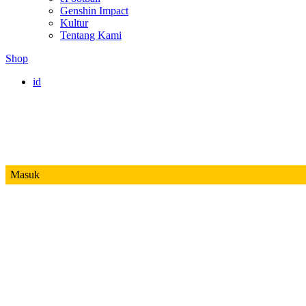
Genshin Impact
Kultur
Tentang Kami
Shop
id
Masuk
Mobile Legends
Jadwal MPL ID S14
Honor of Kings
Free Fire
PUBG
Valorant