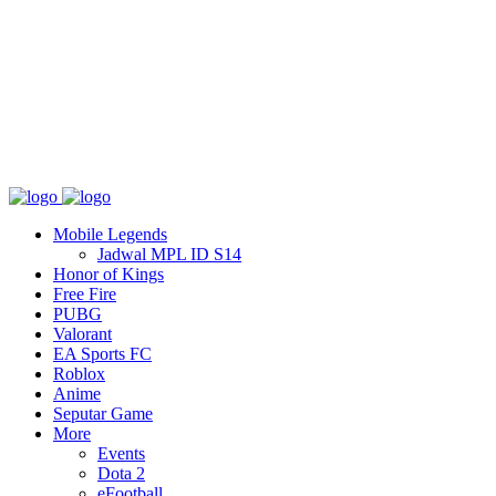
Tentang
T&C
Hubungi kami
Mobile Legends
Jadwal MPL ID S14
Honor of Kings
Free Fire
PUBG
Valorant
EA Sports FC
Roblox
Anime
Seputar Game
More
Events
Dota 2
eFootball