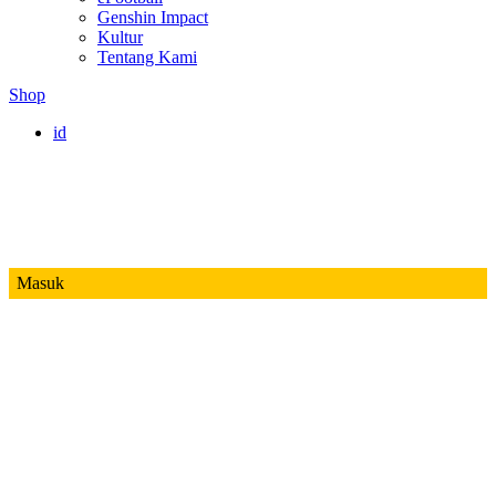
Genshin Impact
Kultur
Tentang Kami
Shop
id
Masuk
Mobile Legends
Jadwal MPL ID S14
Honor of Kings
Free Fire
PUBG
Valorant