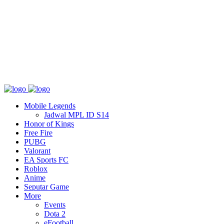
Tentang
T&C
Hubungi kami
Mobile Legends
Jadwal MPL ID S14
Honor of Kings
Free Fire
PUBG
Valorant
EA Sports FC
Roblox
Anime
Seputar Game
More
Events
Dota 2
eFootball