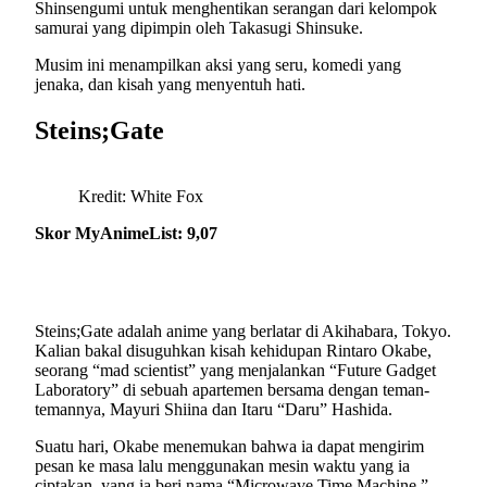
Shinsengumi untuk menghentikan serangan dari kelompok
samurai yang dipimpin oleh Takasugi Shinsuke.
Musim ini menampilkan aksi yang seru, komedi yang
jenaka, dan kisah yang menyentuh hati.
Steins;Gate
Kredit: White Fox
Skor MyAnimeList: 9,07
Steins;Gate adalah anime yang berlatar di Akihabara, Tokyo.
Kalian bakal disuguhkan kisah kehidupan Rintaro Okabe,
seorang “mad scientist” yang menjalankan “Future Gadget
Laboratory” di sebuah apartemen bersama dengan teman-
temannya, Mayuri Shiina dan Itaru “Daru” Hashida.
Suatu hari, Okabe menemukan bahwa ia dapat mengirim
pesan ke masa lalu menggunakan mesin waktu yang ia
ciptakan, yang ia beri nama “Microwave Time Machine.”