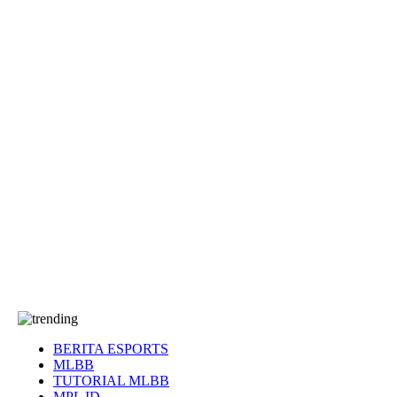
EA Sports FC
Roblox
Anime
Seputar Game
More
Events
Dota 2
eFootball
Genshin Impact
Kultur
Tentang Kami
Tentang
T&C
Hubungi kami
BERITA ESPORTS
MLBB
TUTORIAL MLBB
MPL ID