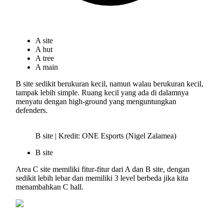
A site
A hut
A tree
A main
B site sedikit berukuran kecil, namun walau berukuran kecil,
tampak lebih simple. Ruang kecil yang ada di dalamnya
menyatu dengan high-ground yang menguntungkan
defenders.
B site | Kredit: ONE Esports (Nigel Zalamea)
B site
Area C site memiliki fitur-fitur dari A dan B site, dengan
sedikit lebih lebar dan memiliki 3 level berbeda jika kita
menambahkan C hall.