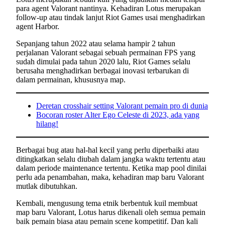
para agent Valorant nantinya. Kehadiran Lotus merupakan
follow-up atau tindak lanjut Riot Games usai menghadirkan
agent Harbor.
Sepanjang tahun 2022 atau selama hampir 2 tahun
perjalanan Valorant sebagai sebuah permainan FPS yang
sudah dimulai pada tahun 2020 lalu, Riot Games selalu
berusaha menghadirkan berbagai inovasi terbarukan di
dalam permainan, khususnya map.
Deretan crosshair setting Valorant pemain pro di dunia
Bocoran roster Alter Ego Celeste di 2023, ada yang
hilang!
Berbagai bug atau hal-hal kecil yang perlu diperbaiki atau
ditingkatkan selalu diubah dalam jangka waktu tertentu atau
dalam periode maintenance tertentu. Ketika map pool dinilai
perlu ada penambahan, maka, kehadiran map baru Valorant
mutlak dibutuhkan.
Kembali, mengusung tema etnik berbentuk kuil membuat
map baru Valorant, Lotus harus dikenali oleh semua pemain
baik pemain biasa atau pemain scene kompetitif. Dan kali