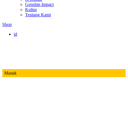
Genshin Impact
Kultur
Tentang Kami
Shop
id
Masuk
Mobile Legends
Jadwal MPL ID S14
Honor of Kings
Free Fire
PUBG
Valorant