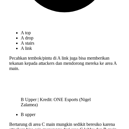
A top
A drop
A stairs
A link
Pecahkan tembok/pintu di A link juga bisa memberikan
tekanan kepada attackers dan mendorong mereka ke area A
main.
B Upper | Kredit: ONE Esports (Nigel
Zalamea)
B upper
Bertarung di area C main mungkin sedikit beresiko karena