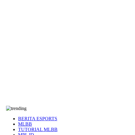
EA Sports FC
Roblox
Anime
Seputar Game
More
Events
Dota 2
eFootball
Genshin Impact
Kultur
Tentang Kami
Tentang
T&C
Hubungi kami
BERITA ESPORTS
MLBB
TUTORIAL MLBB
MPL ID