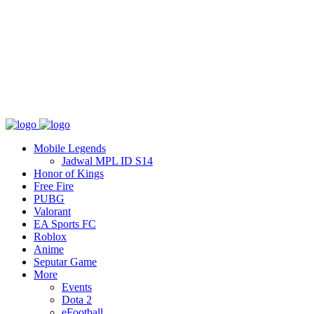
Tentang
T&C
Hubungi kami
Mobile Legends
Jadwal MPL ID S14
Honor of Kings
Free Fire
PUBG
Valorant
EA Sports FC
Roblox
Anime
Seputar Game
More
Events
Dota 2
eFootball