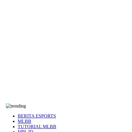
EA Sports FC
Roblox
Anime
Seputar Game
More
Events
Dota 2
eFootball
Genshin Impact
Kultur
Tentang Kami
Tentang
T&C
Hubungi kami
BERITA ESPORTS
MLBB
TUTORIAL MLBB
MPL ID