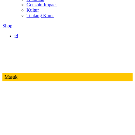
Genshin Impact
Kultur
Tentang Kami
Shop
id
Masuk
Mobile Legends
Jadwal MPL ID S14
Honor of Kings
Free Fire
PUBG
Valorant