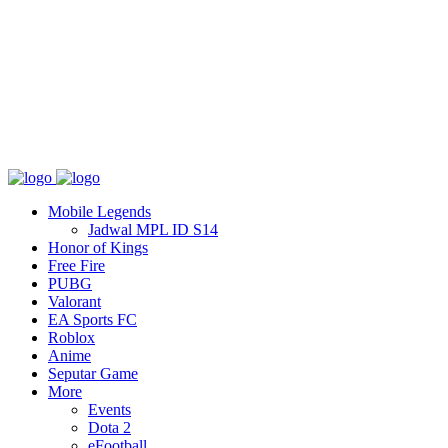
Tentang
T&C
Hubungi kami
Mobile Legends
Jadwal MPL ID S14
Honor of Kings
Free Fire
PUBG
Valorant
EA Sports FC
Roblox
Anime
Seputar Game
More
Events
Dota 2
eFootball