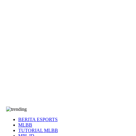
EA Sports FC
Roblox
Anime
Seputar Game
More
Events
Dota 2
eFootball
Genshin Impact
Kultur
Tentang Kami
Tentang
T&C
Hubungi kami
BERITA ESPORTS
MLBB
TUTORIAL MLBB
MPL ID