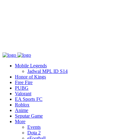
Tentang
T&C
Hubungi kami
Mobile Legends
Jadwal MPL ID S14
Honor of Kings
Free Fire
PUBG
Valorant
EA Sports FC
Roblox
Anime
Seputar Game
More
Events
Dota 2
eFootball