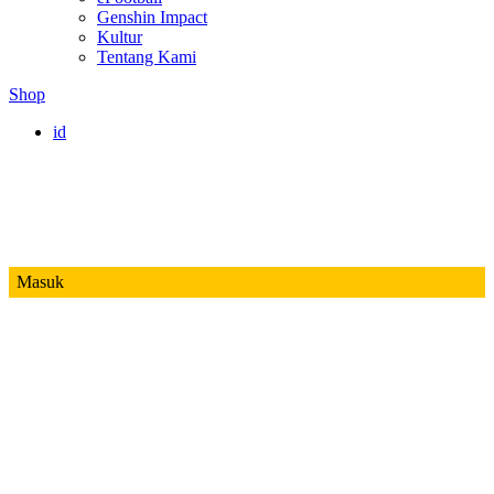
Genshin Impact
Kultur
Tentang Kami
Shop
id
Masuk
Mobile Legends
Jadwal MPL ID S14
Honor of Kings
Free Fire
PUBG
Valorant