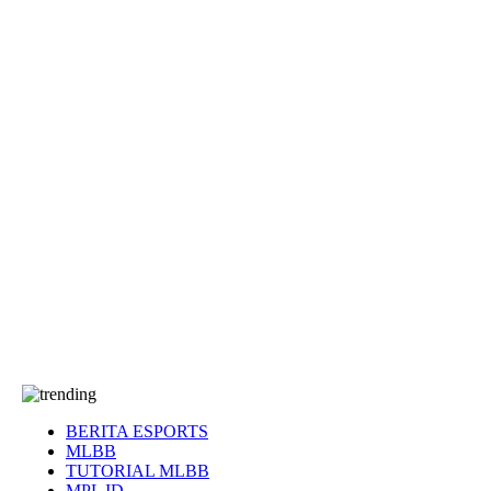
EA Sports FC
Roblox
Anime
Seputar Game
More
Events
Dota 2
eFootball
Genshin Impact
Kultur
Tentang Kami
Tentang
T&C
Hubungi kami
BERITA ESPORTS
MLBB
TUTORIAL MLBB
MPL ID