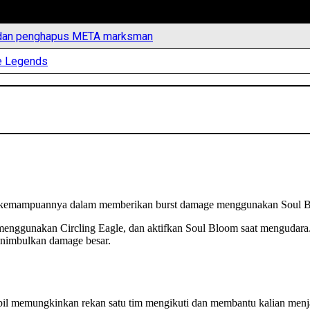
ik dan penghapus META marksman
le Legends
h kemampuannya dalam memberikan burst damage menggunakan Soul Bl
enggunakan Circling Eagle, dan aktifkan Soul Bloom saat mengudara.
enimbulkan damage besar.
mbil memungkinkan rekan satu tim mengikuti dan membantu kalian men