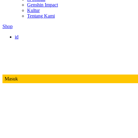
Genshin Impact
Kultur
Tentang Kami
Shop
id
Masuk
Mobile Legends
Jadwal MPL ID S14
Honor of Kings
Free Fire
PUBG
Valorant