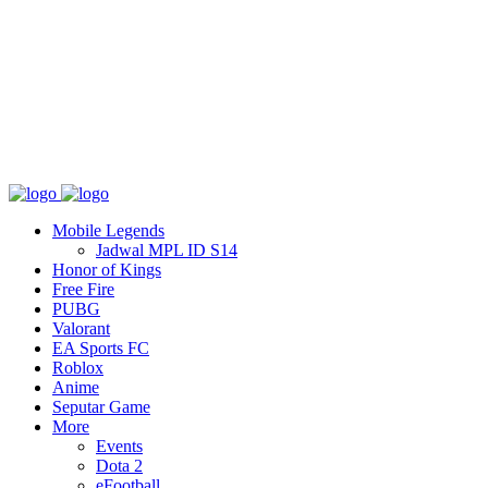
Tentang
T&C
Hubungi kami
Mobile Legends
Jadwal MPL ID S14
Honor of Kings
Free Fire
PUBG
Valorant
EA Sports FC
Roblox
Anime
Seputar Game
More
Events
Dota 2
eFootball