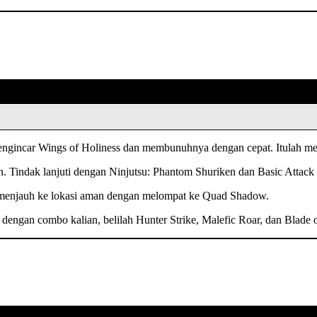
engincar Wings of Holiness dan membunuhnya dengan cepat. Itulah men
. Tindak lanjuti dengan Ninjutsu: Phantom Shuriken dan Basic Atta
 menjauh ke lokasi aman dengan melompat ke Quad Shadow.
engan combo kalian, belilah Hunter Strike, Malefic Roar, dan Blade o