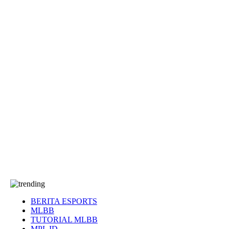
EA Sports FC
Roblox
Anime
Seputar Game
More
Events
Dota 2
eFootball
Genshin Impact
Kultur
Tentang Kami
Tentang
T&C
Hubungi kami
BERITA ESPORTS
MLBB
TUTORIAL MLBB
MPL ID