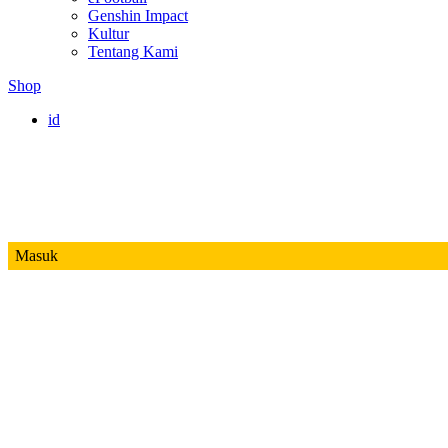
Genshin Impact
Kultur
Tentang Kami
Shop
id
Masuk
Mobile Legends
Jadwal MPL ID S14
Honor of Kings
Free Fire
PUBG
Valorant