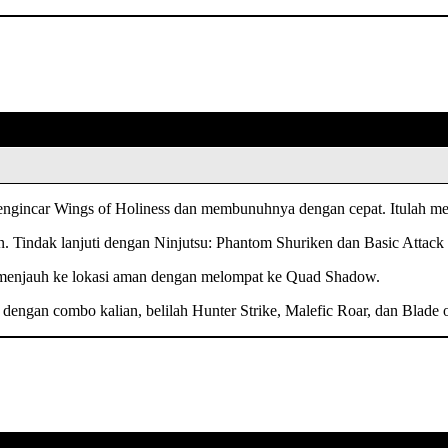
engincar Wings of Holiness dan membunuhnya dengan cepat. Itulah men
. Tindak lanjuti dengan Ninjutsu: Phantom Shuriken dan Basic Atta
 menjauh ke lokasi aman dengan melompat ke Quad Shadow.
engan combo kalian, belilah Hunter Strike, Malefic Roar, dan Blade o