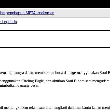
ik dan penghapus META marksman
le Legends
h kemampuannya dalam memberikan burst damage menggunakan Soul Bl
enggunakan Circling Eagle, dan aktifkan Soul Bloom saat mengudara.
enimbulkan damage besar.
mbil memungkinkan rekan satu tim mengikuti dan membantu kalian men