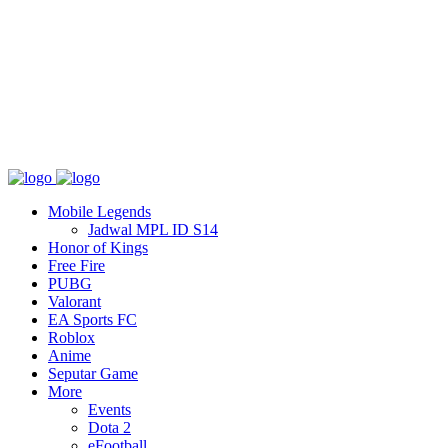
Tentang
T&C
Hubungi kami
Mobile Legends
Jadwal MPL ID S14
Honor of Kings
Free Fire
PUBG
Valorant
EA Sports FC
Roblox
Anime
Seputar Game
More
Events
Dota 2
eFootball