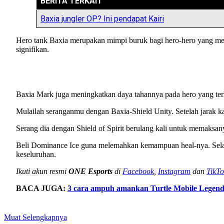
BERITA TERKAIT
Baxia jungler OP? Ini pendapat Kairi
Hero tank Baxia merupakan mimpi buruk bagi hero-hero yang men
signifikan.
Baxia Mark juga meningkatkan daya tahannya pada hero yang terke
Mulailah seranganmu dengan Baxia-Shield Unity. Setelah jarak kal
Serang dia dengan Shield of Spirit berulang kali untuk memaksa
Beli Dominance Ice guna melemahkan kemampuan heal-nya. Selain
keseluruhan.
Ikuti akun resmi
ONE Esports
di
Facebook
,
Instagram
dan
TikTo
BACA JUGA:
3 cara ampuh amankan Turtle Mobile Legend
Muat Selengkapnya