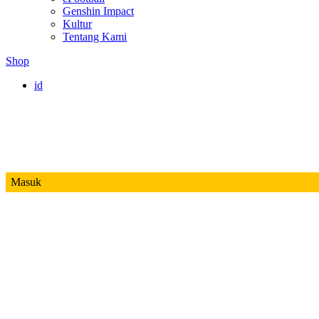
Genshin Impact
Kultur
Tentang Kami
Shop
id
Masuk
Mobile Legends
Jadwal MPL ID S14
Honor of Kings
Free Fire
PUBG
Valorant