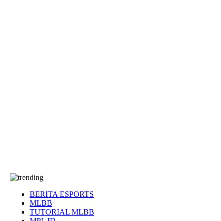
EA Sports FC
Roblox
Anime
Seputar Game
More
Events
Dota 2
eFootball
Genshin Impact
Kultur
Tentang Kami
Tentang
T&C
Hubungi kami
BERITA ESPORTS
MLBB
TUTORIAL MLBB
MPL ID