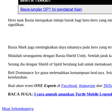
BERITA TERKAIT
Baxia jungler OP? Ini pendapat Kairi
Hero tank Baxia merupakan mimpi buruk bagi hero-hero yang men
signifikan.
Baxia Mark juga meningkatkan daya tahannya pada hero yang terke
Mulailah seranganmu dengan Baxia-Shield Unity. Setelah jarak kal
Serang dia dengan Shield of Spirit berulang kali untuk memaksa
Beli Dominance Ice guna melemahkan kemampuan heal-nya. Selain
keseluruhan.
Ikuti akun resmi
ONE Esports
di
Facebook
,
Instagram
dan
TikTo
BACA JUGA:
3 cara ampuh amankan Turtle Mobile Legend
Muat Selengkapnya