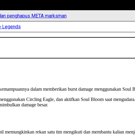
ik dan penghapus META marksman
le Legends
h kemampuannya dalam memberikan burst damage menggunakan Soul Bl
enggunakan Circling Eagle, dan aktifkan Soul Bloom saat mengudara.
enimbulkan damage besar.
mbil memungkinkan rekan satu tim mengikuti dan membantu kalian men