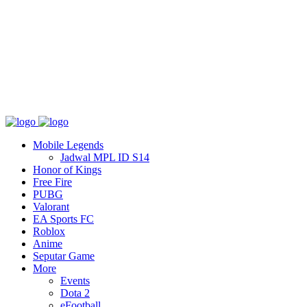
Tentang
T&C
Hubungi kami
Mobile Legends
Jadwal MPL ID S14
Honor of Kings
Free Fire
PUBG
Valorant
EA Sports FC
Roblox
Anime
Seputar Game
More
Events
Dota 2
eFootball