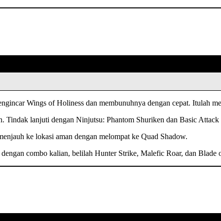
engincar Wings of Holiness dan membunuhnya dengan cepat. Itulah men
. Tindak lanjuti dengan Ninjutsu: Phantom Shuriken dan Basic Atta
 menjauh ke lokasi aman dengan melompat ke Quad Shadow.
engan combo kalian, belilah Hunter Strike, Malefic Roar, dan Blade o