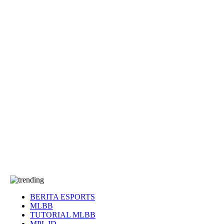
EA Sports FC
Roblox
Anime
Seputar Game
More
Events
Dota 2
eFootball
Genshin Impact
Kultur
Tentang Kami
Tentang
T&C
Hubungi kami
BERITA ESPORTS
MLBB
TUTORIAL MLBB
MPL ID