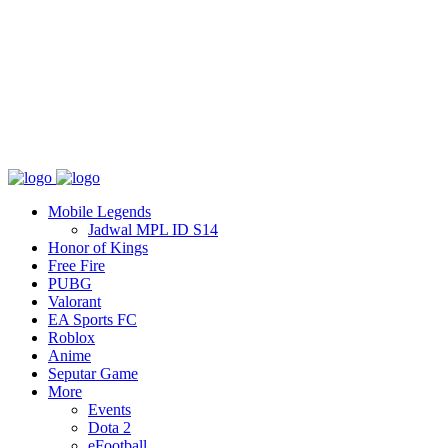
Tentang
T&C
Hubungi kami
Mobile Legends
Jadwal MPL ID S14
Honor of Kings
Free Fire
PUBG
Valorant
EA Sports FC
Roblox
Anime
Seputar Game
More
Events
Dota 2
eFootball