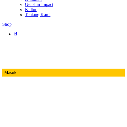
Genshin Impact
Kultur
Tentang Kami
Shop
id
Masuk
Mobile Legends
Jadwal MPL ID S14
Honor of Kings
Free Fire
PUBG
Valorant