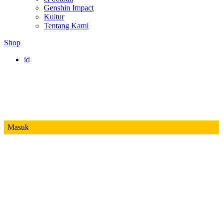
Genshin Impact
Kultur
Tentang Kami
Shop
id
Masuk
Mobile Legends
Jadwal MPL ID S14
Honor of Kings
Free Fire
PUBG
Valorant