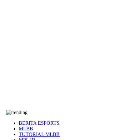
EA Sports FC
Roblox
Anime
Seputar Game
More
Events
Dota 2
eFootball
Genshin Impact
Kultur
Tentang Kami
Tentang
T&C
Hubungi kami
BERITA ESPORTS
MLBB
TUTORIAL MLBB
MPL ID