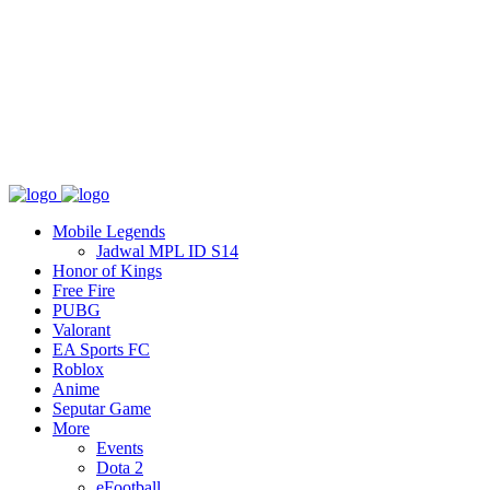
Tentang
T&C
Hubungi kami
Mobile Legends
Jadwal MPL ID S14
Honor of Kings
Free Fire
PUBG
Valorant
EA Sports FC
Roblox
Anime
Seputar Game
More
Events
Dota 2
eFootball