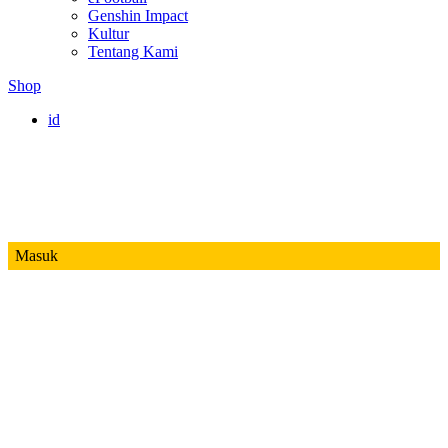
Genshin Impact
Kultur
Tentang Kami
Shop
id
Masuk
Mobile Legends
Jadwal MPL ID S14
Honor of Kings
Free Fire
PUBG
Valorant