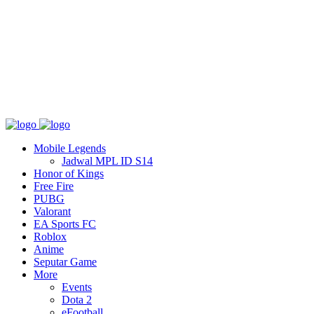
Tentang
T&C
Hubungi kami
Mobile Legends
Jadwal MPL ID S14
Honor of Kings
Free Fire
PUBG
Valorant
EA Sports FC
Roblox
Anime
Seputar Game
More
Events
Dota 2
eFootball