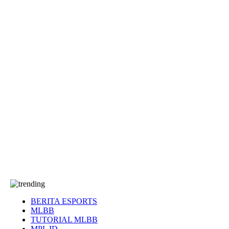
EA Sports FC
Roblox
Anime
Seputar Game
More
Events
Dota 2
eFootball
Genshin Impact
Kultur
Tentang Kami
Tentang
T&C
Hubungi kami
BERITA ESPORTS
MLBB
TUTORIAL MLBB
MPL ID