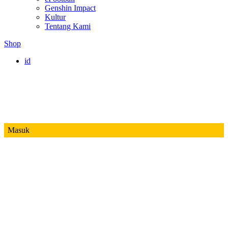
Genshin Impact
Kultur
Tentang Kami
Shop
id
Masuk
Mobile Legends
Jadwal MPL ID S14
Honor of Kings
Free Fire
PUBG
Valorant