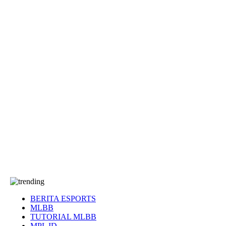
EA Sports FC
Roblox
Anime
Seputar Game
More
Events
Dota 2
eFootball
Genshin Impact
Kultur
Tentang Kami
Tentang
T&C
Hubungi kami
BERITA ESPORTS
MLBB
TUTORIAL MLBB
MPL ID