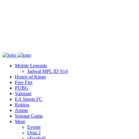
Tentang
T&C
Hubungi kami
Mobile Legends
Jadwal MPL ID S14
Honor of Kings
Free Fire
PUBG
Valorant
EA Sports FC
Roblox
Anime
Seputar Game
More
Events
Dota 2
eFootball