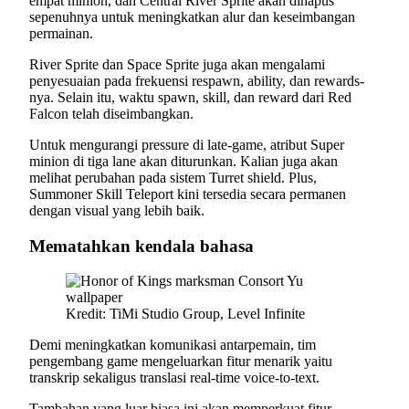
empat minion, dan Central River Sprite akan dihapus
sepenuhnya untuk meningkatkan alur dan keseimbangan
permainan.
River Sprite dan Space Sprite juga akan mengalami
penyesuaian pada frekuensi respawn, ability, dan rewards-
nya. Selain itu, waktu spawn, skill, dan reward dari Red
Falcon telah diseimbangkan.
Untuk mengurangi pressure di late-game, atribut Super
minion di tiga lane akan diturunkan. Kalian juga akan
melihat perubahan pada sistem Turret shield. Plus,
Summoner Skill Teleport kini tersedia secara permanen
dengan visual yang lebih baik.
Mematahkan kendala bahasa
Kredit: TiMi Studio Group, Level Infinite
Demi meningkatkan komunikasi antarpemain, tim
pengembang game mengeluarkan fitur menarik yaitu
transkrip sekaligus translasi real-time voice-to-text.
Tambahan yang luar biasa ini akan memperkuat fitur