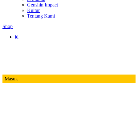
Genshin Impact
Kultur
Tentang Kami
Shop
id
Masuk
Mobile Legends
Jadwal MPL ID S14
Honor of Kings
Free Fire
PUBG
Valorant