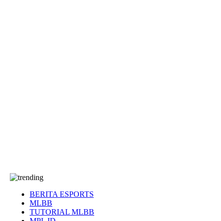
EA Sports FC
Roblox
Anime
Seputar Game
More
Events
Dota 2
eFootball
Genshin Impact
Kultur
Tentang Kami
Tentang
T&C
Hubungi kami
BERITA ESPORTS
MLBB
TUTORIAL MLBB
MPL ID