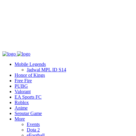
Tentang
T&C
Hubungi kami
Mobile Legends
Jadwal MPL ID S14
Honor of Kings
Free Fire
PUBG
Valorant
EA Sports FC
Roblox
Anime
Seputar Game
More
Events
Dota 2
eFootball