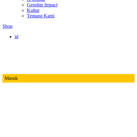
Genshin Impact
Kultur
Tentang Kami
Shop
id
Masuk
Mobile Legends
Jadwal MPL ID S14
Honor of Kings
Free Fire
PUBG
Valorant