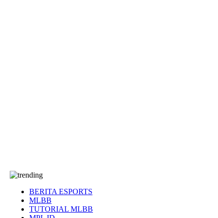
EA Sports FC
Roblox
Anime
Seputar Game
More
Events
Dota 2
eFootball
Genshin Impact
Kultur
Tentang Kami
Tentang
T&C
Hubungi kami
BERITA ESPORTS
MLBB
TUTORIAL MLBB
MPL ID