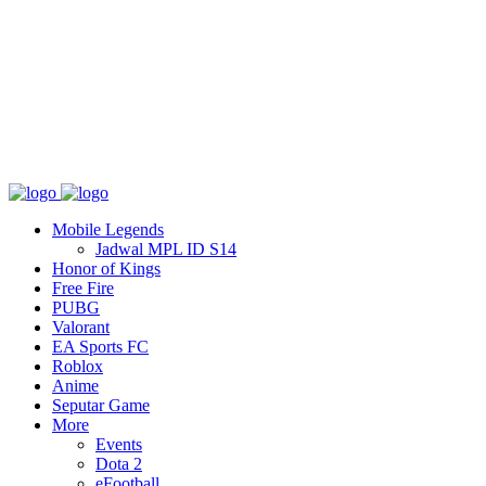
Tentang
T&C
Hubungi kami
Mobile Legends
Jadwal MPL ID S14
Honor of Kings
Free Fire
PUBG
Valorant
EA Sports FC
Roblox
Anime
Seputar Game
More
Events
Dota 2
eFootball