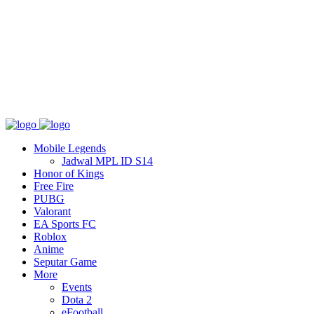
Tentang
T&C
Hubungi kami
Mobile Legends
Jadwal MPL ID S14
Honor of Kings
Free Fire
PUBG
Valorant
EA Sports FC
Roblox
Anime
Seputar Game
More
Events
Dota 2
eFootball