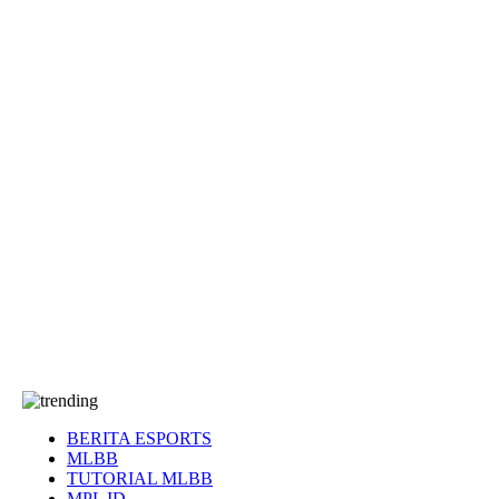
EA Sports FC
Roblox
Anime
Seputar Game
More
Events
Dota 2
eFootball
Genshin Impact
Kultur
Tentang Kami
Tentang
T&C
Hubungi kami
BERITA ESPORTS
MLBB
TUTORIAL MLBB
MPL ID