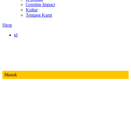
Genshin Impact
Kultur
Tentang Kami
Shop
id
Masuk
Mobile Legends
Jadwal MPL ID S14
Honor of Kings
Free Fire
PUBG
Valorant