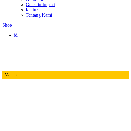
Genshin Impact
Kultur
Tentang Kami
Shop
id
Masuk
Mobile Legends
Jadwal MPL ID S14
Honor of Kings
Free Fire
PUBG
Valorant