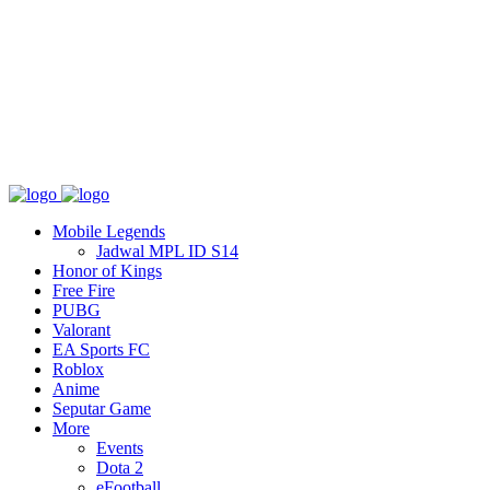
Tentang
T&C
Hubungi kami
Mobile Legends
Jadwal MPL ID S14
Honor of Kings
Free Fire
PUBG
Valorant
EA Sports FC
Roblox
Anime
Seputar Game
More
Events
Dota 2
eFootball