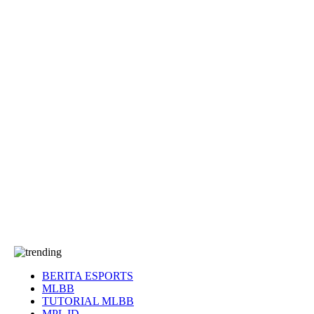
EA Sports FC
Roblox
Anime
Seputar Game
More
Events
Dota 2
eFootball
Genshin Impact
Kultur
Tentang Kami
Tentang
T&C
Hubungi kami
BERITA ESPORTS
MLBB
TUTORIAL MLBB
MPL ID