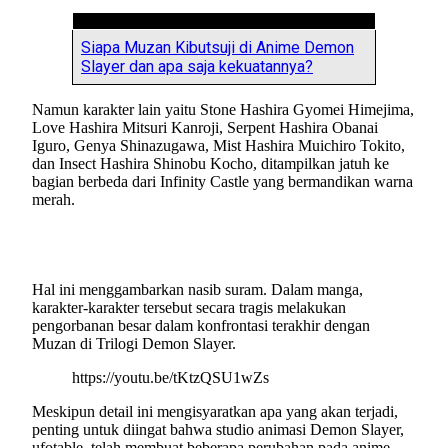
Siapa Muzan Kibutsuji di Anime Demon
Slayer dan apa saja kekuatannya?
Namun karakter lain yaitu Stone Hashira Gyomei Himejima,
Love Hashira Mitsuri Kanroji, Serpent Hashira Obanai
Iguro, Genya Shinazugawa, Mist Hashira Muichiro Tokito,
dan Insect Hashira Shinobu Kocho, ditampilkan jatuh ke
bagian berbeda dari Infinity Castle yang bermandikan warna
merah.
Hal ini menggambarkan nasib suram. Dalam manga,
karakter-karakter tersebut secara tragis melakukan
pengorbanan besar dalam konfrontasi terakhir dengan
Muzan di Trilogi Demon Slayer.
https://youtu.be/tKtzQSU1wZs
Meskipun detail ini mengisyaratkan apa yang akan terjadi,
penting untuk diingat bahwa studio animasi Demon Slayer,
ufotable, telah membuat beberapa perubahan pada anime,