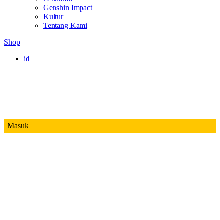
Genshin Impact
Kultur
Tentang Kami
Shop
id
Masuk
Mobile Legends
Jadwal MPL ID S14
Honor of Kings
Free Fire
PUBG
Valorant