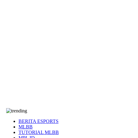
EA Sports FC
Roblox
Anime
Seputar Game
More
Events
Dota 2
eFootball
Genshin Impact
Kultur
Tentang Kami
Tentang
T&C
Hubungi kami
BERITA ESPORTS
MLBB
TUTORIAL MLBB
MPL ID