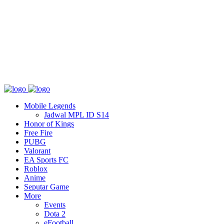
Tentang
T&C
Hubungi kami
Mobile Legends
Jadwal MPL ID S14
Honor of Kings
Free Fire
PUBG
Valorant
EA Sports FC
Roblox
Anime
Seputar Game
More
Events
Dota 2
eFootball